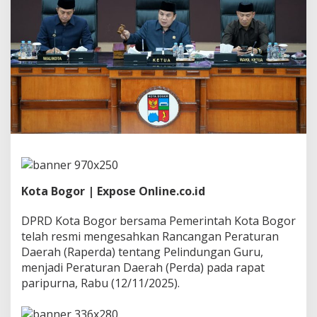
i
n
d
u
n
g
a
n
G
u
r
u
,
D
P
Kota Bogor | Expose Online.co.id
R
D
K
DPRD Kota Bogor bersama Pemerintah Kota Bogor
o
telah resmi mengesahkan Rancangan Peraturan
t
Daerah (Raperda) tentang Pelindungan Guru,
a
menjadi Peraturan Daerah (Perda) pada rapat
B
o
paripurna, Rabu (12/11/2025).
g
o