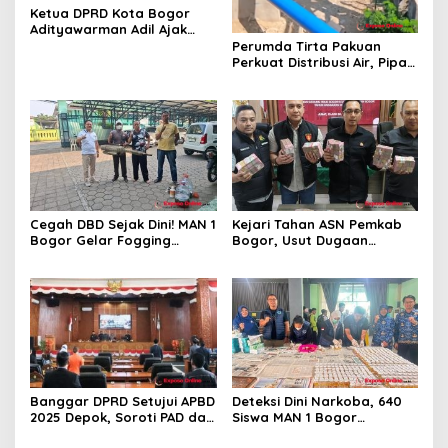
Ketua DPRD Kota Bogor
Adityawarman Adil Ajak
Warga Dukung Sensus
Perumda Tirta Pakuan
Ekonomi 2026
Perkuat Distribusi Air, Pipa
Baru 500 Mm Resmi
Beroperasi
Cegah DBD Sejak Dini! MAN 1
Kejari Tahan ASN Pemkab
Bogor Gelar Fogging
Bogor, Usut Dugaan
Massal Demi Lingkungan
Korupsi Proyek RSUD Bogor
Belajar yang Aman
Utara Rp93 Miliar
Banggar DPRD Setujui APBD
Deteksi Dini Narkoba, 640
2025 Depok, Soroti PAD dan
Siswa MAN 1 Bogor
SiLPA
Dinyatakan Bebas Zat