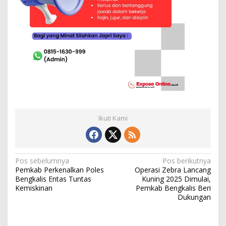
Ikuti Kami
N
Pos sebelumnya
Pos berikutnya
Pemkab Perkenalkan Poles
Operasi Zebra Lancang
a
Bengkalis Entas Tuntas
Kuning 2025 Dimulai,
v
Kemiskinan
Pemkab Bengkalis Beri
Dukungan
i
g