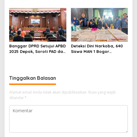
Massal Demi Lingkungan
Korupsi Proyek RSUD Bogor
Belajar yang Aman
Utara Rp93 Miliar
Banggar DPRD Setujui APBD
Deteksi Dini Narkoba, 640
2025 Depok, Soroti PAD dan
Siswa MAN 1 Bogor
SiLPA
Dinyatakan Bebas Zat
Berbahaya
Tinggalkan Balasan
Alamat email Anda tidak akan dipublikasikan.
Ruas yang wajib
ditandai
*