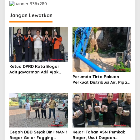
a
s
Jangan Lewatkan
i
p
o
s
Ketua DPRD Kota Bogor
Adityawarman Adil Ajak
Perumda Tirta Pakuan
Warga Dukung Sensus
Perkuat Distribusi Air, Pipa
Ekonomi 2026
Baru 500 Mm Resmi
Beroperasi
Cegah DBD Sejak Dini! MAN 1
Kejari Tahan ASN Pemkab
Bogor Gelar Fogging
Bogor, Usut Dugaan