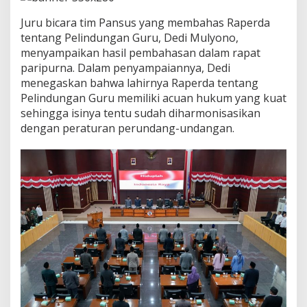
r
I
Juru bicara tim Pansus yang membahas Raperda
n
tentang Pelindungan Guru, Dedi Mulyono,
g
menyampaikan hasil pembahasan dalam rapat
i
n
paripurna. Dalam penyampaiannya, Dedi
C
menegaskan bahwa lahirnya Raperda tentang
i
Pelindungan Guru memiliki acuan hukum yang kuat
p
sehingga isinya tentu sudah diharmonisasikan
t
a
dengan peraturan perundang-undangan.
k
a
n
E
k
o
s
i
s
t
e
m
S
e