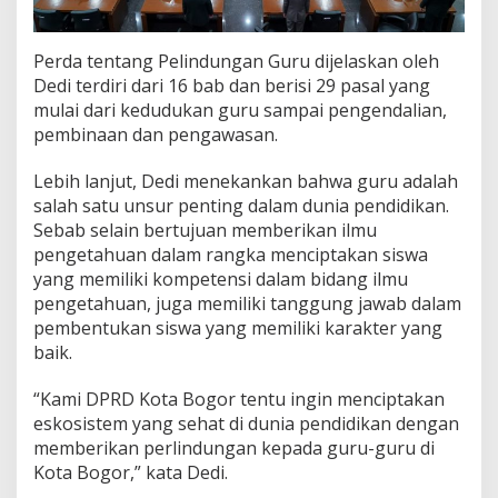
h
a
t
Perda tentang Pelindungan Guru dijelaskan oleh
D
Dedi terdiri dari 16 bab dan berisi 29 pasal yang
u
n
mulai dari kedudukan guru sampai pengendalian,
i
pembinaan dan pengawasan.
a
P
Lebih lanjut, Dedi menekankan bahwa guru adalah
e
salah satu unsur penting dalam dunia pendidikan.
n
d
Sebab selain bertujuan memberikan ilmu
i
pengetahuan dalam rangka menciptakan siswa
d
yang memiliki kompetensi dalam bidang ilmu
i
pengetahuan, juga memiliki tanggung jawab dalam
k
pembentukan siswa yang memiliki karakter yang
a
n
baik.
“Kami DPRD Kota Bogor tentu ingin menciptakan
eskosistem yang sehat di dunia pendidikan dengan
memberikan perlindungan kepada guru-guru di
Kota Bogor,” kata Dedi.