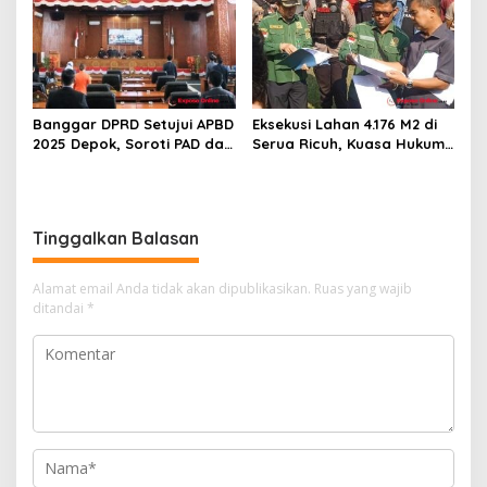
Banggar DPRD Setujui APBD
Eksekusi Lahan 4.176 M2 di
2025 Depok, Soroti PAD dan
Serua Ricuh, Kuasa Hukum
SiLPA
PT Unggul Mas Sejahtera
Sebut “Cacat Hukum”
Tinggalkan Balasan
Alamat email Anda tidak akan dipublikasikan.
Ruas yang wajib
ditandai
*