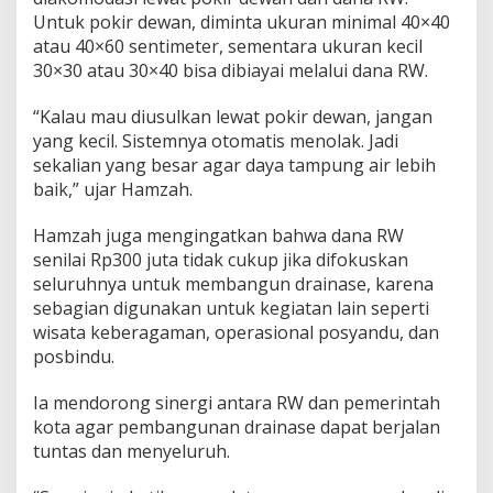
s
Untuk pokir dewan, diminta ukuran minimal 40×40
e
atau 40×60 sentimeter, sementara ukuran kecil
30×30 atau 30×40 bisa dibiayai melalui dana RW.
“Kalau mau diusulkan lewat pokir dewan, jangan
yang kecil. Sistemnya otomatis menolak. Jadi
sekalian yang besar agar daya tampung air lebih
baik,” ujar Hamzah.
Hamzah juga mengingatkan bahwa dana RW
senilai Rp300 juta tidak cukup jika difokuskan
seluruhnya untuk membangun drainase, karena
sebagian digunakan untuk kegiatan lain seperti
wisata keberagaman, operasional posyandu, dan
posbindu.
Ia mendorong sinergi antara RW dan pemerintah
kota agar pembangunan drainase dapat berjalan
tuntas dan menyeluruh.