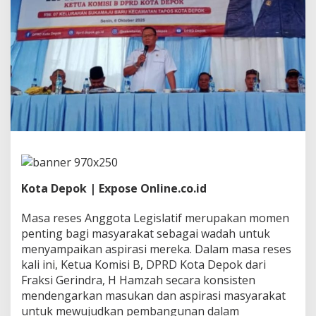
K
o
m
i
t
m
e
n
A
t
a
s
i
B
a
Kota Depok | Expose Online.co.id
n
j
Masa reses Anggota Legislatif merupakan momen
i
r
penting bagi masyarakat sebagai wadah untuk
d
menyampaikan aspirasi mereka. Dalam masa reses
i
kali ini, Ketua Komisi B, DPRD Kota Depok dari
D
Fraksi Gerindra, H Hamzah secara konsisten
e
p
mendengarkan masukan dan aspirasi masyarakat
o
untuk mewujudkan pembangunan dalam