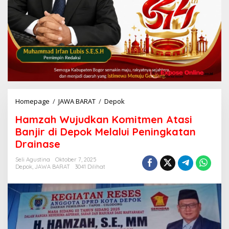
Homepage
/
JAWA BARAT
/
Depok
H
a
Hamzah Wujudkan Komitmen Atasi
m
z
Banjir di Depok Melalui Peningkatan
a
Drainase
h
W
Seli Agustina
Oktober 7, 2025
u
Depok
,
JAWA BARAT
3041 Dilihat
j
u
d
k
a
n