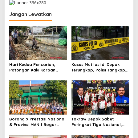
a
s
Jangan Lewatkan
i
p
o
s
Hari Kedua Pencarian,
Kasus Mutilasi di Depok
Potongan Kaki Korban
Terungkap, Polisi Tangkap
Mutilasi di Depok Belum
Pelaku dan Dalami Motif
Ditemukan
Pembunuhan
Borong 9 Prestasi Nasional
Takraw Depok Sabet
& Provinsi MAN 1 Bogor
Peringkat Tiga Nasional,
Buka Tahun Ajaran
Siap Kejar Tiga Emas di
2026/2027 degan Gemilang
Porprov Jabar