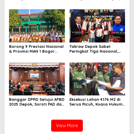
Mutilasi di Depok Belum
Pelaku dan Dalami Motif
Ditemukan
Pembunuhan
Borong 9 Prestasi Nasional
Takraw Depok Sabet
& Provinsi MAN 1 Bogor
Peringkat Tiga Nasional,
Buka Tahun Ajaran
Siap Kejar Tiga Emas di
2026/2027 degan Gemilang
Porprov Jabar
Banggar DPRD Setujui APBD
Eksekusi Lahan 4.176 M2 di
2025 Depok, Soroti PAD dan
Serua Ricuh, Kuasa Hukum
SiLPA
PT Unggul Mas Sejahtera
Sebut “Cacat Hukum”
View More