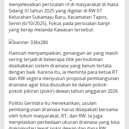
k
menyelesaikan persoalan ril di masyarakat di masa
M
Sidang III tahun 2025 yang digelar di RW 07
e
Kelurahan Sukamaju Baru, Kecamatan Tapos,
l
a
Senin (6/10/2025), Fokus pada persoalan banjir
l
yang kerap melanda Kawasan tersebut.
u
i
P
e
Hamzah menyampaikan, genangan air yang masih
n
i
sering terjadi di beberapa titik permukiman
n
disebabkan sistem drainase yang belum tertata
g
dengan baik. Karena itu, ia meminta para ketua RT
k
dan RW segera menyusun proposal pembangunan
a
drainase agar bisa diusulkan ke dalam pokok-
t
a
pokok pikiran (pokir) dewan tahun anggaran 2026.
n
D
Politisi Gerindra itu menekankan, usulan
r
pembangunan drainase harus disepakati bersama
a
oleh tokoh masyarakat, RT, dan RW. Ia juga
i
n
menjelaskan perbedaan ukuran drainase yang bisa
a
diakomodasi lewat pokir dewan dan dana RW.