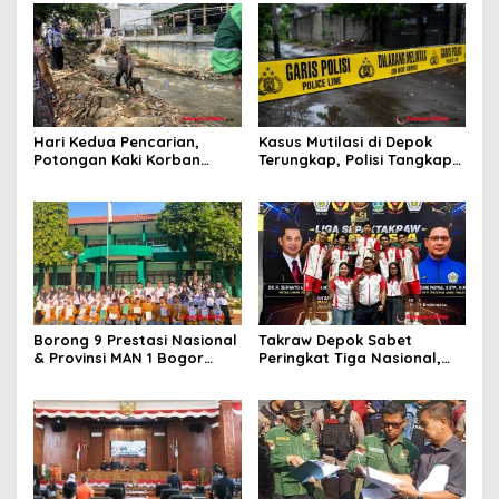
Hari Kedua Pencarian,
Kasus Mutilasi di Depok
Potongan Kaki Korban
Terungkap, Polisi Tangkap
Mutilasi di Depok Belum
Pelaku dan Dalami Motif
Ditemukan
Pembunuhan
Borong 9 Prestasi Nasional
Takraw Depok Sabet
& Provinsi MAN 1 Bogor
Peringkat Tiga Nasional,
Buka Tahun Ajaran
Siap Kejar Tiga Emas di
2026/2027 degan Gemilang
Porprov Jabar