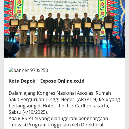
h
k
e
T
i
n
g
k
a
t
I
n
t
e
r
n
Kota Depok | Expose Online.co.id
a
s
Dalam ajang Kongres Nasional Asosiasi Rumah
i
Sakit Perguruan Tinggi Negeri (ARSPTN) ke-6 yang
o
n
berlangsung di Hotel The Ritz-Carlton Jakarta,
a
Sabtu (4/10/2025).
l
Ada 8 RS PTN yang dianugerahi penghargaan
“Inovasi Program Unggulan oleh Direktorat