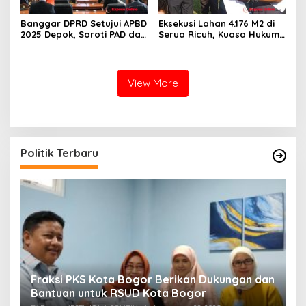
Banggar DPRD Setujui APBD
Eksekusi Lahan 4.176 M2 di
2025 Depok, Soroti PAD dan
Serua Ricuh, Kuasa Hukum
SiLPA
PT Unggul Mas Sejahtera
Sebut “Cacat Hukum”
View More
Politik Terbaru
Fraksi PKS Kota Bogor Berikan Dukungan dan
K
k
Bantuan untuk RSUD Kota Bogor
R