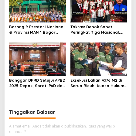
Borong 9 Prestasi Nasional
Takraw Depok Sabet
& Provinsi MAN 1 Bogor
Peringkat Tiga Nasional,
Buka Tahun Ajaran
Siap Kejar Tiga Emas di
2026/2027 degan Gemilang
Porprov Jabar
Banggar DPRD Setujui APBD
Eksekusi Lahan 4.176 M2 di
2025 Depok, Soroti PAD dan
Serua Ricuh, Kuasa Hukum
SiLPA
PT Unggul Mas Sejahtera
Sebut “Cacat Hukum”
Tinggalkan Balasan
Alamat email Anda tidak akan dipublikasikan.
Ruas yang wajib
ditandai
*