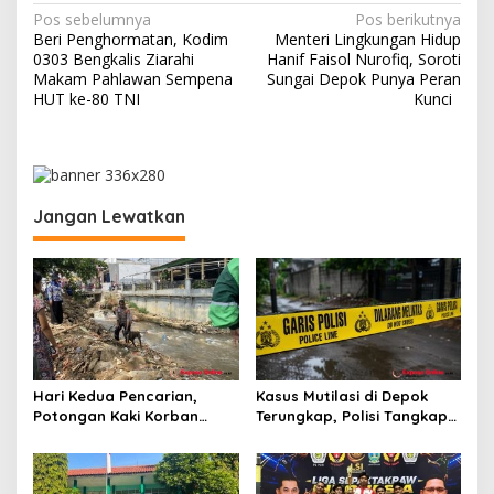
N
Pos sebelumnya
Pos berikutnya
Beri Penghormatan, Kodim
Menteri Lingkungan Hidup
a
0303 Bengkalis Ziarahi
Hanif Faisol Nurofiq, Soroti
v
Makam Pahlawan Sempena
Sungai Depok Punya Peran
HUT ke-80 TNI
Kunci
i
g
a
s
Jangan Lewatkan
i
p
o
s
Hari Kedua Pencarian,
Kasus Mutilasi di Depok
Potongan Kaki Korban
Terungkap, Polisi Tangkap
Mutilasi di Depok Belum
Pelaku dan Dalami Motif
Ditemukan
Pembunuhan