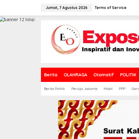
L
e
Jumat, 7 Agustus 2026
Terms of Service
w
a
tutup
t
i
k
e
k
o
n
t
e
Berita
OLAHRAGA
Otomatif
POLITIK
n
Berita Politik
Persija Jakarta
Mobil
PPP
Geri