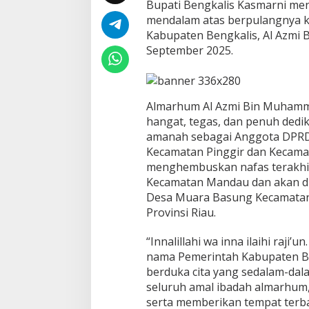
R
Bupati Bengkalis Kasmarni men
D
mendalam atas berpulangnya 
K
Kabupaten Bengkalis, Al Azmi
a
September 2025.
b
u
p
a
t
Almarhum Al Azmi Bin Muhamma
e
hangat, tegas, dan penuh ded
n
amanah sebagai Anggota DPRD 
B
e
Kecamatan Pinggir dan Kecam
n
menghembuskan nafas terakhir
g
Kecamatan Mandau dan akan di
k
Desa Muara Basung Kecamatan
a
Provinsi Riau.
l
i
s
“Innalillahi wa inna ilaihi raji’
A
nama Pemerintah Kabupaten B
l
berduka cita yang sedalam-da
A
seluruh amal ibadah almarhum,
z
m
serta memberikan tempat terbai