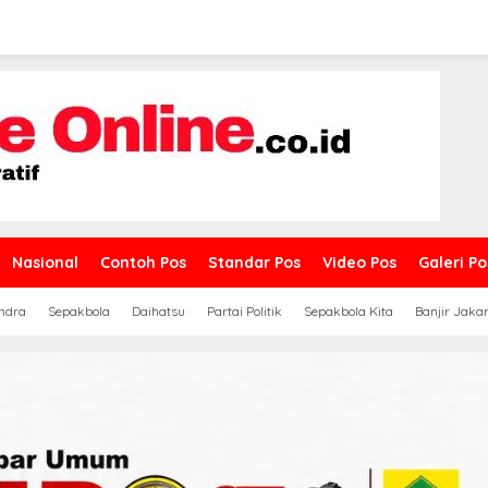
Nasional
Contoh Pos
Standar Pos
Video Pos
Galeri Po
ndra
Sepakbola
Daihatsu
Partai Politik
Sepakbola Kita
Banjir Jaka