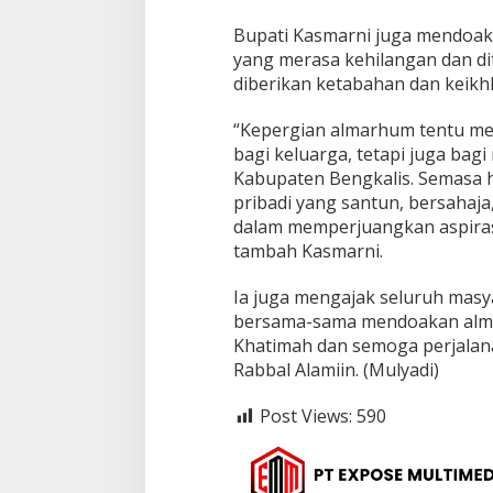
i
B
Bupati Kasmarni juga mendoak
i
yang merasa kehilangan dan d
n
diberikan ketabahan dan keikh
M
u
h
“Kepergian almarhum tentu men
a
bagi keluarga, tetapi juga bag
m
Kabupaten Bengkalis. Semasa h
m
pribadi yang santun, bersahaja
a
d
dalam memperjuangkan aspiras
N
tambah Kasmarni.
u
r
Ia juga mengajak seluruh mas
bersama-sama mendoakan alm
Khatimah dan semoga perjalana
Rabbal Alamiin. (Mulyadi)
Post Views:
590