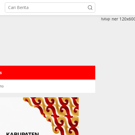
tutup
s
rta