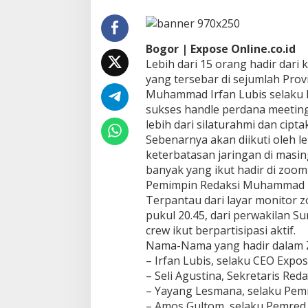
a
h
t
Bogor | Expose Online.co.id
u
r
Lebih dari 15 orang hadir dari
a
yang tersebar di sejumlah Prov
h
Muhammad Irfan Lubis selaku 
m
sukses handle perdana meeting
i
lebih dari silaturahmi dan cipt
M
e
‎Sebenarnya akan diikuti oleh 
l
keterbatasan jaringan di masi
a
banyak yang ikut hadir di zoo
l
Pemimpin Redaksi Muhammad I
u
i
‎Terpantau dari layar monitor 
Z
pukul 20.45, dari perwakilan S
o
crew ikut berpartisipasi aktif.
o
Nama-Nama yang hadir dalam 
m
– Irfan Lubis, selaku CEO Expo
M
e
– Seli Agustina, Sekretaris Reda
e
– Yayang Lesmana, selaku Pem
t
– Amos Gultom, selaku Pemred 