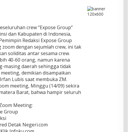
 keseluruhan crew “Expose Group”
insi dan Kabupaten di Indonesia,
Pemimpin Redaksi Expose Group
 zoom dengan sejumlah crew, ini tak
akan soliditas antar sesama crew.
lebih 40-60 orang, namun karena
ng-masing daerah sehingga tidak
m meeting, demikian disampaikan
rfan Lubis saat membuka ZM.
zoom meeting, Minggu (14/09) sekira
umatera Barat, bahwa hampir seluruh
Zoom Meeting:
se Group
ksi
red Detak Negeri.com
Klik Infoku.com