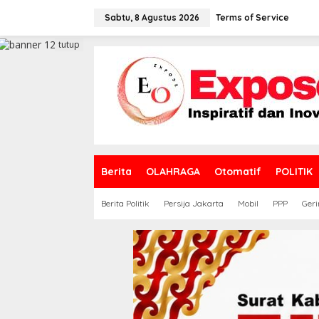
L
e
Sabtu, 8 Agustus 2026
Terms of Service
w
a
tutup
t
i
k
e
k
o
n
t
e
Berita
OLAHRAGA
Otomatif
POLITIK
n
Berita Politik
Persija Jakarta
Mobil
PPP
Geri