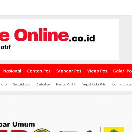
Nasional
Contoh Pos
Standar Pos
Video Pos
Galeri Po
ndra
Sepakbola
Daihatsu
Partai Politik
Sepakbola Kita
Banjir Jaka