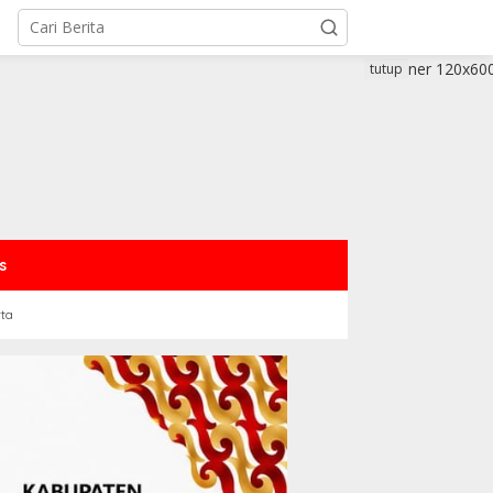
tutup
s
rta