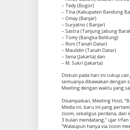
i
– Tedy (Bogor)
n
g
– Tina (Kabupaten Bandung Ba
– Omay (Banjar)
– Suryatno ( Banjar)
– Sastra (Tanjung Jabung Barat
– Tomy (Bangka Belitung)
– Roni (Tanah Datar)
– Maulidin (Tanah Datar)
– Sena (Jakarta) dan
– M. Sukri (Jakarta)
‎Diskusi pada hari ini cukup cai
semuanya dibawakan dengan s
Meeting dengan waktu yang san
‎Disampaikan, Meeting Host, “
Media ini, baru ini yang pertam
zoom, sekaligus perdana, dan i
3 bulan mendatang,” ujar Irfan 
‎”Walaupun hanya via zoom meet