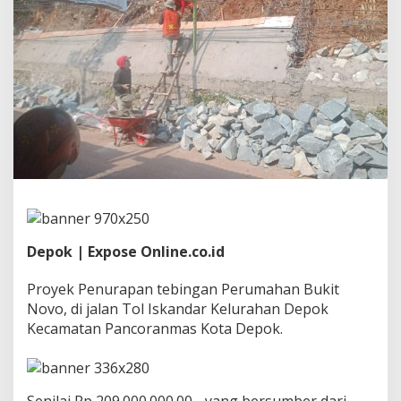
i
l
a
i
2
0
9
.
0
0
0
.
0
0
0
Depok | Expose Online.co.id
.
0
Proyek Penurapan tebingan Perumahan Bukit
0
Novo, di jalan Tol Iskandar Kelurahan Depok
,
-
Kecamatan Pancoranmas Kota Depok.
D
i
d
u
Senilai Rp 209.000.000.00,- yang bersumber dari