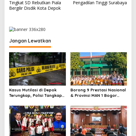
a
Tingkat SD Rebutkan Piala
Pengadilan Tinggi Surabaya
v
Bergilir Disdik Kota Depok
i
g
a
Jangan Lewatkan
s
i
p
o
s
Kasus Mutilasi di Depok
Borong 9 Prestasi Nasional
Terungkap, Polisi Tangkap
& Provinsi MAN 1 Bogor
Pelaku dan Dalami Motif
Buka Tahun Ajaran
Pembunuhan
2026/2027 degan Gemilang