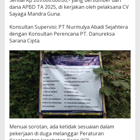
g
dana APBD TA 2025, di kerjakan oleh pelaksana CV
a
L
Sayaga Mandra Guna.
a
n
Konsultan Supervisi: PT Nurmulya Abadi Sejahtera
g
dengan Konsultan Perencana PT. Danureksa
g
Sarana Cipta.
a
r
K
3
Menuai sorotan, ada ketidak sesuaian dalam
pekerjaan di duga melanggar Peraturan