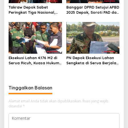
Takraw Depok Sabet
Banggar DPRD Setujui APBD
Peringkat Tiga Nasional,
2025 Depok, Soroti PAD dan
Siap Kejar Tiga Emas di
SiLPA
Porprov Jabar
Eksekusi Lahan 4.176 M2 di
PN Depok Eksekusi Lahan
Serua Ricuh, Kuasa Hukum
Sengketa di Serua Berjalan
PT Unggul Mas Sejahtera
Kondusif, PN Depok
Sebut “Cacat Hukum”
Serahkan ke Rita Wijaya
Tinggalkan Balasan
Alamat email Anda tidak akan dipublikasikan.
Ruas yang wajib
ditandai
*