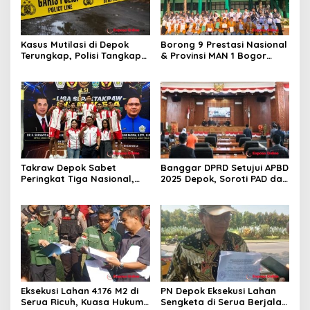
Kasus Mutilasi di Depok
Borong 9 Prestasi Nasional
Terungkap, Polisi Tangkap
& Provinsi MAN 1 Bogor
Pelaku dan Dalami Motif
Buka Tahun Ajaran
Pembunuhan
2026/2027 degan Gemilang
Takraw Depok Sabet
Banggar DPRD Setujui APBD
Peringkat Tiga Nasional,
2025 Depok, Soroti PAD dan
Siap Kejar Tiga Emas di
SiLPA
Porprov Jabar
Eksekusi Lahan 4.176 M2 di
PN Depok Eksekusi Lahan
Serua Ricuh, Kuasa Hukum
Sengketa di Serua Berjalan