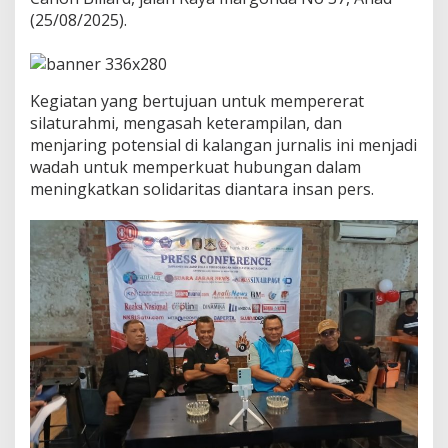
t
(25/08/2025).
a
D
e
p
o
Kegiatan yang bertujuan untuk mempererat
k
silaturahmi, mengasah keterampilan, dan
,
menjaring potensial di kalangan jurnalis ini menjadi
D
wadah untuk memperkuat hubungan dalam
a
l
meningkatkan solidaritas diantara insan pers.
a
m
R
a
n
g
k
a
P
e
r
i
n
g