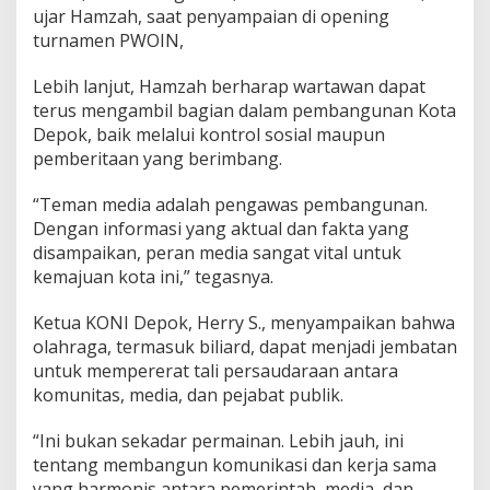
ujar Hamzah, saat penyampaian di opening
turnamen PWOIN,
Lebih lanjut, Hamzah berharap wartawan dapat
terus mengambil bagian dalam pembangunan Kota
Depok, baik melalui kontrol sosial maupun
pemberitaan yang berimbang.
“Teman media adalah pengawas pembangunan.
Dengan informasi yang aktual dan fakta yang
disampaikan, peran media sangat vital untuk
kemajuan kota ini,” tegasnya.
Ketua KONI Depok, Herry S., menyampaikan bahwa
olahraga, termasuk biliard, dapat menjadi jembatan
untuk mempererat tali persaudaraan antara
komunitas, media, dan pejabat publik.
“Ini bukan sekadar permainan. Lebih jauh, ini
tentang membangun komunikasi dan kerja sama
yang harmonis antara pemerintah, media, dan