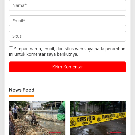
Simpan nama, email, dan situs web saya pada peramban
ini untuk komentar saya berikutnya.
News Feed