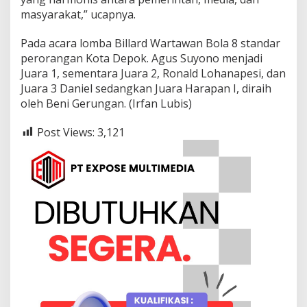
masyarakat,” ucapnya.
Pada acara lomba Billard Wartawan Bola 8 standar
perorangan Kota Depok. Agus Suyono menjadi
Juara 1, sementara Juara 2, Ronald Lohanapesi, dan
Juara 3 Daniel sedangkan Juara Harapan I, diraih
oleh Beni Gerungan. (Irfan Lubis)
Post Views:
3,121