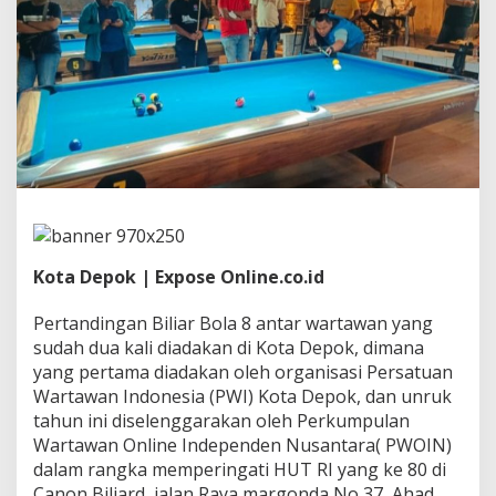
a
m
e
n
B
i
l
i
a
r
A
n
t
a
Kota Depok | Expose Online.co.id
r
W
a
Pertandingan Biliar Bola 8 antar wartawan yang
r
sudah dua kali diadakan di Kota Depok, dimana
t
yang pertama diadakan oleh organisasi Persatuan
a
Wartawan Indonesia (PWI) Kota Depok, dan unruk
w
tahun ini diselenggarakan oleh Perkumpulan
a
n
Wartawan Online Independen Nusantara( PWOIN)
K
dalam rangka memperingati HUT RI yang ke 80 di
o
Canon Biliard, jalan Raya margonda No 37, Ahad