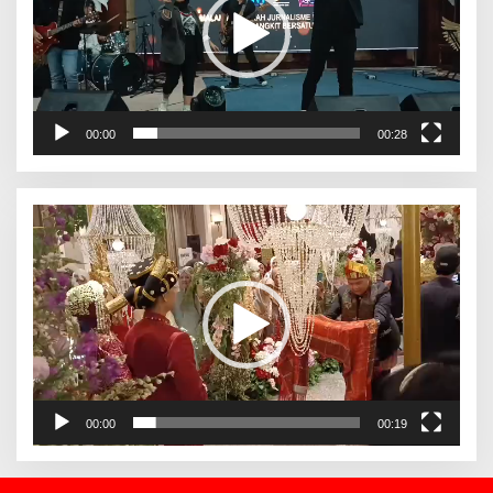
00:00
00:28
Pemutar
Video
00:00
00:19