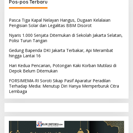
Pos-pos Terbaru
Pasca Tiga Kapal Nelayan Hangus, Dugaan Kelalaian
Pengisian Solar dan Legalitas BBM Disorot
Nyaris 1.000 Senjata Ditemukan di Sekolah Jakarta Selatan,
Polisi Turun Tangan
Gedung Bapenda DKI Jakarta Terbakar, Api Merambat
hingga Lantai 16
Hari Kedua Pencarian, Potongan Kaki Korban Mutilasi di
Depok Belum Ditemukan
FORSIMEMA-RI Soroti Sikap Pasif Aparatur Peradilan
Terhadap Media: Menutup Diri Hanya Memperburuk Citra
Lembaga