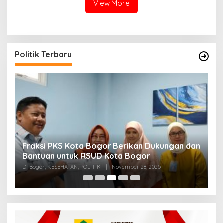
View More
Politik Terbaru
Fraksi PKS Kota Bogor Berikan Dukungan dan
K
k
Bantuan untuk RSUD Kota Bogor
R
Di Bogor, KESEHATAN, POLITIK
|
November 28, 2025
Di