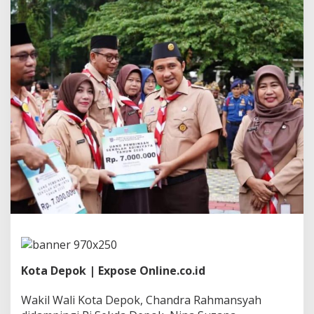
e
p
o
k
M
e
n
y
e
r
a
h
k
a
n
P
e
n
g
h
a
r
Kota Depok | Expose Online.co.id
g
a
Wakil Wali Kota Depok, Chandra Rahmansyah
a