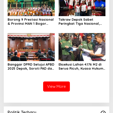
Borong 9 Prestasi Nasional
Takraw Depok Sabet
& Provinsi MAN 1 Bogor
Peringkat Tiga Nasional,
Buka Tahun Ajaran
Siap Kejar Tiga Emas di
2026/2027 degan Gemilang
Porprov Jabar
Banggar DPRD Setujui APBD
Eksekusi Lahan 4.176 M2 di
2025 Depok, Soroti PAD dan
Serua Ricuh, Kuasa Hukum
SiLPA
PT Unggul Mas Sejahtera
Sebut “Cacat Hukum”
View More
Politik Terbaru