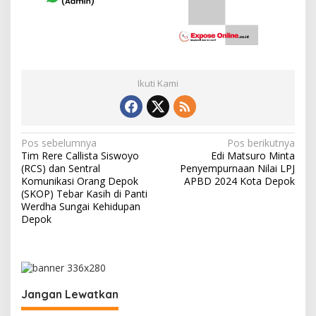
Ikuti Kami
N
Pos sebelumnya
Pos berikutnya
Tim Rere Callista Siswoyo
Edi Matsuro Minta
a
(RCS) dan Sentral
Penyempurnaan Nilai LPJ
v
Komunikasi Orang Depok
APBD 2024 Kota Depok
(SKOP) Tebar Kasih di Panti
i
Werdha Sungai Kehidupan
Depok
g
a
s
i
Jangan Lewatkan
p