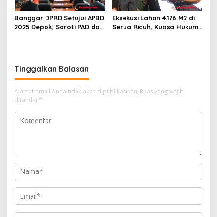
Banggar DPRD Setujui APBD
Eksekusi Lahan 4.176 M2 di
2025 Depok, Soroti PAD dan
Serua Ricuh, Kuasa Hukum
SiLPA
PT Unggul Mas Sejahtera
Sebut “Cacat Hukum”
Tinggalkan Balasan
Alamat email Anda tidak akan dipublikasikan.
Ruas yang wajib
ditandai
*