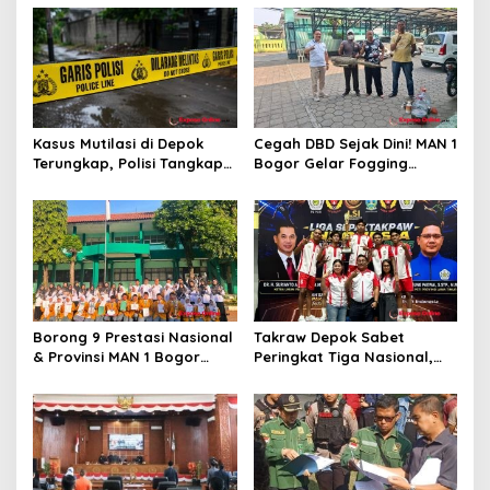
o
s
Kasus Mutilasi di Depok
Cegah DBD Sejak Dini! MAN 1
Terungkap, Polisi Tangkap
Bogor Gelar Fogging
Pelaku dan Dalami Motif
Massal Demi Lingkungan
Pembunuhan
Belajar yang Aman
Borong 9 Prestasi Nasional
Takraw Depok Sabet
& Provinsi MAN 1 Bogor
Peringkat Tiga Nasional,
Buka Tahun Ajaran
Siap Kejar Tiga Emas di
2026/2027 degan Gemilang
Porprov Jabar