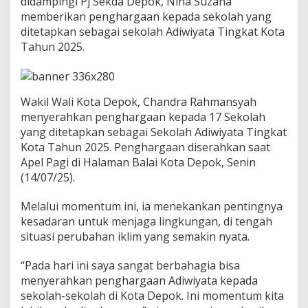
didampingi Pj Sekda Depok, Nina Suzana
n
memberikan penghargaan kepada sekolah yang
A
d
ditetapkan sebagai sekolah Adiwiyata Tingkat Kota
i
Tahun 2025.
w
i
j
a
Wakil Wali Kota Depok, Chandra Rahmansyah
y
a
menyerahkan penghargaan kepada 17 Sekolah
K
yang ditetapkan sebagai Sekolah Adiwiyata Tingkat
e
Kota Tahun 2025. Penghargaan diserahkan saat
p
Apel Pagi di Halaman Balai Kota Depok, Senin
a
d
(14/07/25).
a
S
Melalui momentum ini, ia menekankan pentingnya
e
kesadaran untuk menjaga lingkungan, di tengah
k
situasi perubahan iklim yang semakin nyata.
o
l
a
“Pada hari ini saya sangat berbahagia bisa
h
menyerahkan penghargaan Adiwiyata kepada
Y
sekolah-sekolah di Kota Depok. Ini momentum kita
a