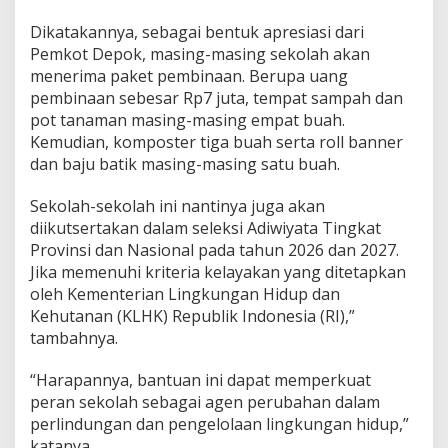
n
g
Dikatakannya, sebagai bentuk apresiasi dari
a
Pemkot Depok, masing-masing sekolah akan
n
menerima paket pembinaan. Berupa uang
B
pembinaan sebesar Rp7 juta, tempat sampah dan
e
r
pot tanaman masing-masing empat buah.
s
Kemudian, komposter tiga buah serta roll banner
i
dan baju batik masing-masing satu buah.
h
d
Sekolah-sekolah ini nantinya juga akan
a
n
diikutsertakan dalam seleksi Adiwiyata Tingkat
S
Provinsi dan Nasional pada tahun 2026 dan 2027.
e
Jika memenuhi kriteria kelayakan yang ditetapkan
h
oleh Kementerian Lingkungan Hidup dan
a
t
Kehutanan (KLHK) Republik Indonesia (RI),”
tambahnya.
“Harapannya, bantuan ini dapat memperkuat
peran sekolah sebagai agen perubahan dalam
perlindungan dan pengelolaan lingkungan hidup,”
katanya.