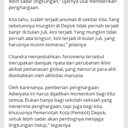
lebih sadar lingkungan,” ujarnya usai memberikan
n
g
penghargaan.
d
i
Kita tahu, sudah terjadi anomali di sekitar kita. Yang
T
sebelumnya mungkin di Depok tidak pernah terjadi
e
banjir di bulan Juli, kini terjadi. Yang mungkin tidak
t
a
pernah ada longsor, kini terjadi di bulan Juli, yang
p
harusnya musim kemarau,” jelasnya.
k
a
Chandra menambahkan, fenomena tersebut
n
merupakan dampak nyata dari perubahan iklim
S
e
akibat pemanasan global, yang menurut para ahli
b
disebabkan oleh aktivitas manusia.
a
g
Oleh karenanya, pemberian penghargaan
a
Adiwiyata ini harus dijadikan momentum bagi kita
i
L
semua. Bukan hanya bagi sekolah-sekolah yang
i
menerima penghargaan, tapi juga bagi kita,
n
khususnya Pemerintah Kota (Pemkot) Depok,
g
untuk lebih sadar akan pentingnya menjaga
k
lingkungan hidup,” tegasnya.
u