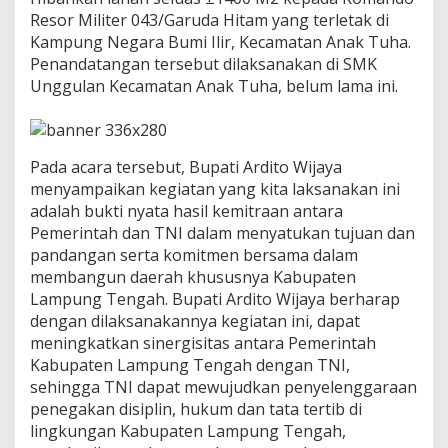
r
Resor Militer 043/Garuda Hitam yang terletak di
s
a
Kampung Negara Bumi Ilir, Kecamatan Anak Tuha.
m
Penandatangan tersebut dilaksanakan di SMK
a
Unggulan Kecamatan Anak Tuha, belum lama ini.
u
n
t
u
Pada acara tersebut, Bupati Ardito Wijaya
k
M
menyampaikan kegiatan yang kita laksanakan ini
e
adalah bukti nyata hasil kemitraan antara
m
Pemerintah dan TNI dalam menyatukan tujuan dan
b
pandangan serta komitmen bersama dalam
a
n
membangun daerah khususnya Kabupaten
g
Lampung Tengah. Bupati Ardito Wijaya berharap
u
dengan dilaksanakannya kegiatan ini, dapat
n
meningkatkan sinergisitas antara Pemerintah
L
Kabupaten Lampung Tengah dengan TNI,
a
m
sehingga TNI dapat mewujudkan penyelenggaraan
p
penegakan disiplin, hukum dan tata tertib di
u
lingkungan Kabupaten Lampung Tengah,
n