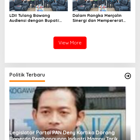
LDII Tulang Bawang
Dalam Rangka Menjalin
Audiensi dengan Bupati:
Sinergi dan Mempererat
Sinergi Menuju Masyarakat
Silaturahim, LDII TH 2025
Religius dan Mandiri
View More
Politik Terbaru
Fraksi PKS Kota Bogor Berikan Dukungan dan
K
k
Bantuan untuk RSUD Kota Bogor
R