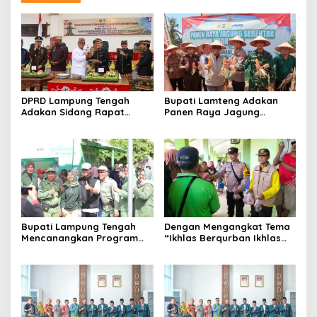
DPRD Lampung Tengah
Bupati Lamteng Adakan
Adakan Sidang Rapat
Panen Raya Jagung
Paripurna Dalam Rangka
Serentak Sebagai
HUT ke-79 Kabupaten
Komitmen Lamteng Dukung
Lampung Tengah
Swasembada Pangan
Nasional
Bupati Lampung Tengah
Dengan Mengangkat Tema
Mencanangkan Program
“Ikhlas Berqurban Ikhlas
Pengelolaan Sampah
Berbagi”
Mandiri Di Tingkat
Kelurahan