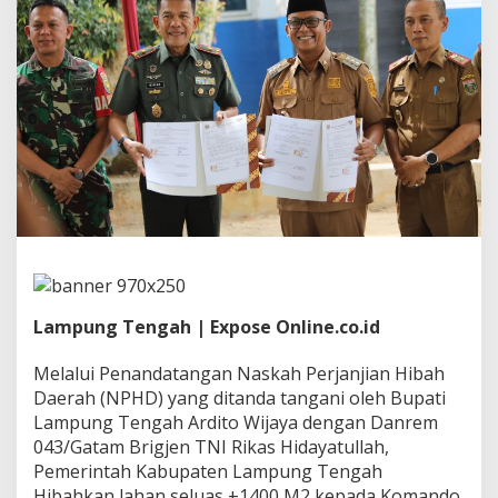
n
,
P
a
n
d
a
n
g
a
n
,
d
a
n
K
o
Lampung Tengah | Expose Online.co.id
m
i
Melalui Penandatangan Naskah Perjanjian Hibah
t
Daerah (NPHD) yang ditanda tangani oleh Bupati
m
Lampung Tengah Ardito Wijaya dengan Danrem
e
n
043/Gatam Brigjen TNI Rikas Hidayatullah,
B
Pemerintah Kabupaten Lampung Tengah
e
Hibahkan lahan seluas ±1400 M2 kepada Komando