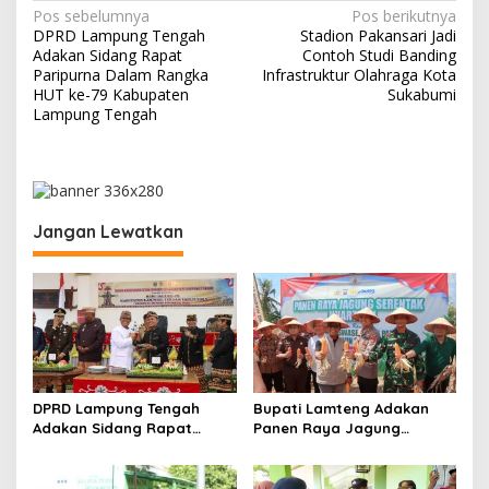
a
N
Pos sebelumnya
Pos berikutnya
n
DPRD Lampung Tengah
Stadion Pakansari Jadi
a
T
Adakan Sidang Rapat
Contoh Studi Banding
N
v
Paripurna Dalam Rangka
Infrastruktur Olahraga Kota
I
HUT ke-79 Kabupaten
Sukabumi
i
Lampung Tengah
g
a
s
i
Jangan Lewatkan
p
o
s
DPRD Lampung Tengah
Bupati Lamteng Adakan
Adakan Sidang Rapat
Panen Raya Jagung
Paripurna Dalam Rangka
Serentak Sebagai
HUT ke-79 Kabupaten
Komitmen Lamteng Dukung
Lampung Tengah
Swasembada Pangan