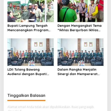
Nasional
Bupati Lampung Tengah
Dengan Mengangkat Tema
Mencanangkan Program
“Ikhlas Berqurban Ikhlas
Pengelolaan Sampah
Berbagi”
Mandiri Di Tingkat
Kelurahan
LDII Tulang Bawang
Dalam Rangka Menjalin
Audiensi dengan Bupati:
Sinergi dan Mempererat
Sinergi Menuju Masyarakat
Silaturahim, LDII TH 2025
Religius dan Mandiri
Tinggalkan Balasan
Alamat email Anda tidak akan dipublikasikan.
Ruas yang wajib