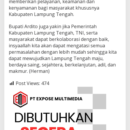
memberikan pelayanan, keamanan dan
g
T
kenyamanan bagi masyarakat khususnya
e
Kabupaten Lampung Tengah.
n
g
Bupati Ardito juga yakin jika Pemerintah
a
Kabupaten Lampung Tengah, TNI, serta
h
M
masyarakat dapat berkolaborasi dengan baik,
e
insyaallah kita akan dapat mengatasi semua
n
permasalahan dengan lebih mudah sehingga kita
j
dapat mewujudkan Lampung Tengah maju,
a
berdaya saing, sejahtera, berkelanjutan, adil, dan
d
i
makmur. (Herman)
B
u
Post Views:
474
k
t
i
N
y
a
t
a
K