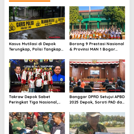
p
o
s
Kasus Mutilasi di Depok
Borong 9 Prestasi Nasional
Terungkap, Polisi Tangkap
& Provinsi MAN 1 Bogor
Pelaku dan Dalami Motif
Buka Tahun Ajaran
Pembunuhan
2026/2027 degan Gemilang
Takraw Depok Sabet
Banggar DPRD Setujui APBD
Peringkat Tiga Nasional,
2025 Depok, Soroti PAD dan
Siap Kejar Tiga Emas di
SiLPA
Porprov Jabar