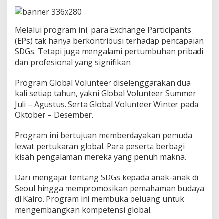
A
s
i
a
Melalui program ini, para Exchange Participants
d
(EPs) tak hanya berkontribusi terhadap pencapaian
a
SDGs. Tetapi juga mengalami pertumbuhan pribadi
n
dan profesional yang signifikan.
T
i
m
Program Global Volunteer diselenggarakan dua
u
kali setiap tahun, yakni Global Volunteer Summer
r
Juli – Agustus. Serta Global Volunteer Winter pada
T
Oktober – Desember.
e
n
g
Program ini bertujuan memberdayakan pemuda
a
lewat pertukaran global. Para peserta berbagi
h
kisah pengalaman mereka yang penuh makna.
Dari mengajar tentang SDGs kepada anak-anak di
Seoul hingga mempromosikan pemahaman budaya
di Kairo. Program ini membuka peluang untuk
mengembangkan kompetensi global.