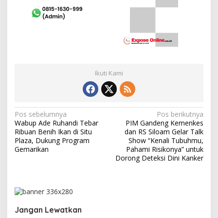
Ikuti Kami
N
Pos sebelumnya
Pos berikutnya
Wabup Ade Ruhandi Tebar
PIM Gandeng Kemenkes
a
Ribuan Benih Ikan di Situ
dan RS Siloam Gelar Talk
v
Plaza, Dukung Program
Show “Kenali Tubuhmu,
Gemarikan
Pahami Risikonya” untuk
i
Dorong Deteksi Dini Kanker
g
a
s
i
Jangan Lewatkan