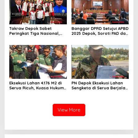
Takraw Depok Sabet
Banggar DPRD Setujui APBD
Peringkat Tiga Nasional,
2025 Depok, Soroti PAD dan
Siap Kejar Tiga Emas di
SiLPA
Porprov Jabar
Eksekusi Lahan 4.176 M2 di
PN Depok Eksekusi Lahan
Serua Ricuh, Kuasa Hukum
Sengketa di Serua Berjalan
PT Unggul Mas Sejahtera
Kondusif, PN Depok
Sebut “Cacat Hukum”
Serahkan ke Rita Wijaya
View More