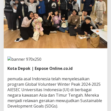
I
B
e
r
k
o
n
t
r
i
b
u
s
i
u
n
Kota Depok | Expose Online.co.id
t
u
pemuda asal Indonesia telah menyelesaikan
k
program Global Volunteer Winter Peak 2024-2025
S
AIESEC Universitas Indonesia (UI) di berbagai
D
G
negara kawasan Asia dan Timur Tengah. Mereka
s
menjadi relawan gerakan mewujudkan Sustainable
d
Development Goals (SDGs).
i