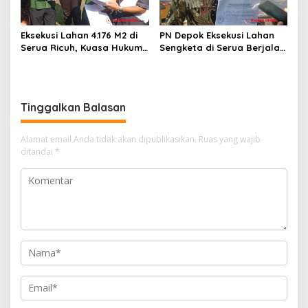
Eksekusi Lahan 4.176 M2 di
PN Depok Eksekusi Lahan
Serua Ricuh, Kuasa Hukum
Sengketa di Serua Berjalan
PT Unggul Mas Sejahtera
Kondusif, PN Depok
Sebut “Cacat Hukum”
Serahkan ke Rita Wijaya
Tinggalkan Balasan
Alamat email Anda tidak akan dipublikasikan.
Ruas yang wajib
ditandai
*