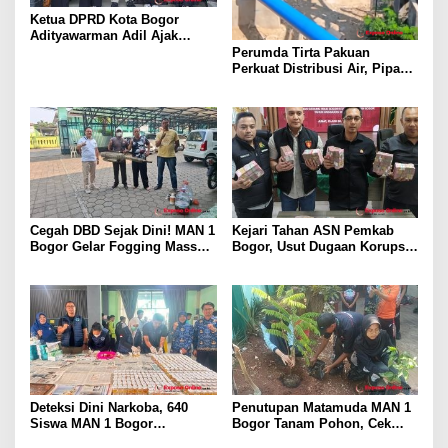
Ketua DPRD Kota Bogor
Adityawarman Adil Ajak
Warga Dukung Sensus
Perumda Tirta Pakuan
Ekonomi 2026
Perkuat Distribusi Air, Pipa
Baru 500 Mm Resmi
Beroperasi
Cegah DBD Sejak Dini! MAN 1
Kejari Tahan ASN Pemkab
Bogor Gelar Fogging Massal
Bogor, Usut Dugaan Korupsi
Demi Lingkungan Belajar
Proyek RSUD Bogor Utara
yang Aman
Rp93 Miliar
Deteksi Dini Narkoba, 640
Penutupan Matamuda MAN 1
Siswa MAN 1 Bogor
Bogor Tanam Pohon, Cek
Dinyatakan Bebas Zat
Kesehatan Gratis, dan