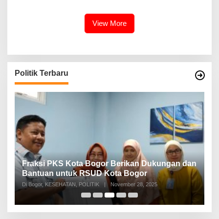
Berbahaya
Outbound Warnai Hari
Terakhir
View More
Politik Terbaru
Fraksi PKS Kota Bogor Berikan Dukungan dan
K
k
Bantuan untuk RSUD Kota Bogor
R
Di Bogor, KESEHATAN, POLITIK
|
November 28, 2025
Di