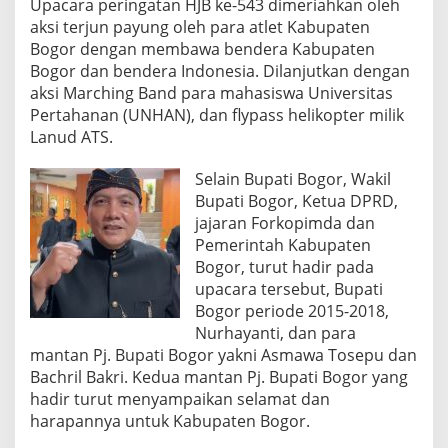
Upacara peringatan HJB ke-543 dimeriahkan oleh
t
H
aksi terjun payung oleh para atlet Kabupaten
J
Bogor dengan membawa bendera Kabupaten
B
Bogor dan bendera Indonesia. Dilanjutkan dengan
K
aksi Marching Band para mahasiswa Universitas
e
-
Pertahanan (UNHAN), dan flypass helikopter milik
5
Lanud ATS.
4
3
Selain Bupati Bogor, Wakil
Bupati Bogor, Ketua DPRD,
jajaran Forkopimda dan
Pemerintah Kabupaten
Bogor, turut hadir pada
upacara tersebut, Bupati
Bogor periode 2015-2018,
Nurhayanti, dan para
mantan Pj. Bupati Bogor yakni Asmawa Tosepu dan
Bachril Bakri. Kedua mantan Pj. Bupati Bogor yang
hadir turut menyampaikan selamat dan
harapannya untuk Kabupaten Bogor.