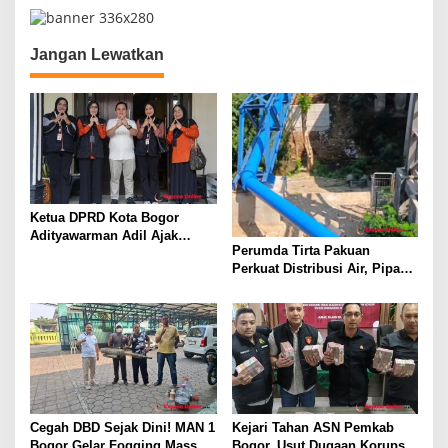
a
s
i
Jangan Lewatkan
p
o
s
Ketua DPRD Kota Bogor
Adityawarman Adil Ajak
Perumda Tirta Pakuan
Warga Dukung Sensus
Perkuat Distribusi Air, Pipa
Ekonomi 2026
Baru 500 Mm Resmi
Beroperasi
Cegah DBD Sejak Dini! MAN 1
Kejari Tahan ASN Pemkab
Bogor Gelar Fogging Massal
Bogor, Usut Dugaan Korupsi