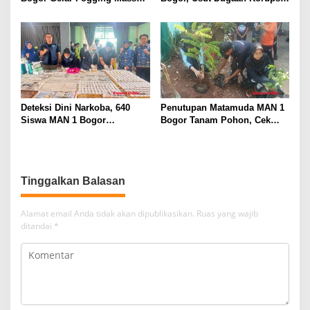
Demi Lingkungan Belajar
Proyek RSUD Bogor Utara
yang Aman
Rp93 Miliar
Deteksi Dini Narkoba, 640
Penutupan Matamuda MAN 1
Siswa MAN 1 Bogor
Bogor Tanam Pohon, Cek
Dinyatakan Bebas Zat
Kesehatan Gratis, dan
Berbahaya
Outbound Warnai Hari
Terakhir
Tinggalkan Balasan
Alamat email Anda tidak akan dipublikasikan.
Ruas yang wajib
ditandai
*