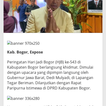
u
p
a
t
i
B
o
g
o
r
S
a
m
Kab. Bogor, Expose
p
a
Peringatan Hari Jadi Bogor (HJB) ke-543 di
i
Kabupaten Bogor berlangsung khidmat. Dimulai
k
dengan upacara yang dipimpin langsung oleh
a
n
Gubernur Jawa Barat, Dedi Mulyadi, di Lapangan
S
Tegar Beriman. Dilanjutkan dengan Rapat
e
Paripurna Istimewa di DPRD Kabupaten Bogor.
l
a
m
a