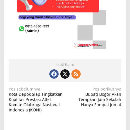
Ikuti Kami
N
Pos sebelumnya
Pos berikutnya
Kota Depok Siap Tingkatkan
Bupati Bogor Akan
a
Kualitas Prestasi Atlet
Terapkan Jam Sekolah
Komite Olahraga Nasional
Hanya Sampai Jumat
v
Indonesia (KONI)
i
g