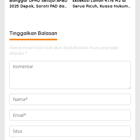
Banggar DPRD Setujui APBD
Eksekusi Lahan 4.176 M2 di
2025 Depok, Soroti PAD dan
Serua Ricuh, Kuasa Hukum
SiLPA
PT Unggul Mas Sejahtera
Sebut “Cacat Hukum”
Tinggalkan Balasan
Alamat email Anda tidak akan dipublikasikan.
Ruas yang wajib
ditandai
*