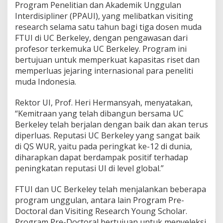
a
Program Penelitian dan Akademik Unggulan
l
Interdisipliner (PPAUI), yang melibatkan visiting
a
research selama satu tahun bagi tiga dosen muda
m
FTUI di UC Berkeley, dengan pengawasan dari
B
i
profesor terkemuka UC Berkeley. Program ini
d
bertujuan untuk memperkuat kapasitas riset dan
a
memperluas jejaring internasional para peneliti
n
muda Indonesia.
g
T
e
Rektor UI, Prof. Heri Hermansyah, menyatakan,
k
“Kemitraan yang telah dibangun bersama UC
n
Berkeley telah berjalan dengan baik dan akan terus
o
diperluas. Reputasi UC Berkeley yang sangat baik
l
di QS WUR, yaitu pada peringkat ke-12 di dunia,
o
g
diharapkan dapat berdampak positif terhadap
i
peningkatan reputasi UI di level global.”
d
FTUI dan UC Berkeley telah menjalankan beberapa
a
program unggulan, antara lain Program Pre-
n
R
Doctoral dan Visiting Research Young Scholar.
i
Program Pre-Doctoral bertujuan untuk menyeleksi