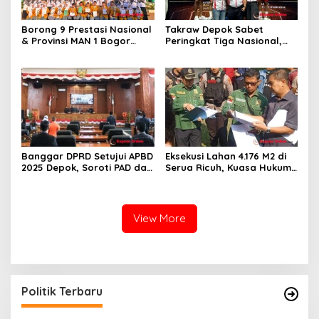
Borong 9 Prestasi Nasional
Takraw Depok Sabet
& Provinsi MAN 1 Bogor
Peringkat Tiga Nasional,
Buka Tahun Ajaran
Siap Kejar Tiga Emas di
2026/2027 degan Gemilang
Porprov Jabar
Banggar DPRD Setujui APBD
Eksekusi Lahan 4.176 M2 di
2025 Depok, Soroti PAD dan
Serua Ricuh, Kuasa Hukum
SiLPA
PT Unggul Mas Sejahtera
Sebut “Cacat Hukum”
View More
Politik Terbaru