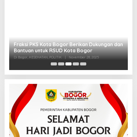
Fraksi PKS Kota Bogor Berikan Dukungan dan
K
k
Bantuan untuk RSUD Kota Bogor
R
Di Bogor, KESEHATAN, POLITIK
|
November 28, 2025
Di