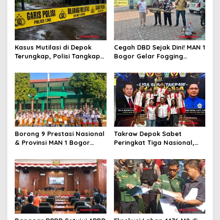
s
Kasus Mutilasi di Depok
Cegah DBD Sejak Dini! MAN 1
Terungkap, Polisi Tangkap
Bogor Gelar Fogging
Pelaku dan Dalami Motif
Massal Demi Lingkungan
Pembunuhan
Belajar yang Aman
Borong 9 Prestasi Nasional
Takraw Depok Sabet
& Provinsi MAN 1 Bogor
Peringkat Tiga Nasional,
Buka Tahun Ajaran
Siap Kejar Tiga Emas di
2026/2027 degan Gemilang
Porprov Jabar