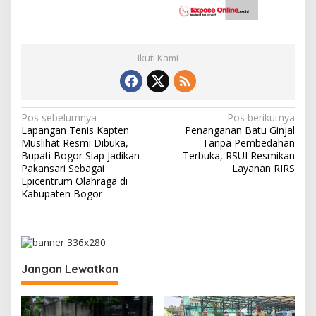
Ikuti Kami
N
Pos sebelumnya
Pos berikutnya
Lapangan Tenis Kapten
Penanganan Batu Ginjal
a
Muslihat Resmi Dibuka,
Tanpa Pembedahan
v
Bupati Bogor Siap Jadikan
Terbuka, RSUI Resmikan
Pakansari Sebagai
Layanan RIRS
i
Epicentrum Olahraga di
Kabupaten Bogor
g
a
s
i
Jangan Lewatkan
p
o