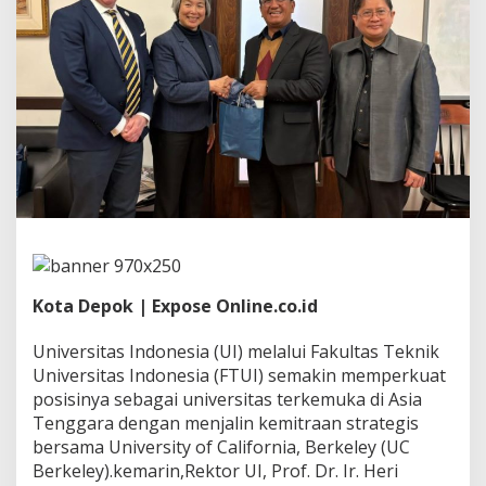
o
n
e
s
i
a
(
U
I
)
P
e
r
k
u
a
Kota Depok | Expose Online.co.id
t
K
Universitas Indonesia (UI) melalui Fakultas Teknik
o
Universitas Indonesia (FTUI) semakin memperkuat
l
a
posisinya sebagai universitas terkemuka di Asia
b
Tenggara dengan menjalin kemitraan strategis
o
bersama University of California, Berkeley (UC
r
Berkeley).kemarin,Rektor UI, Prof. Dr. Ir. Heri
a