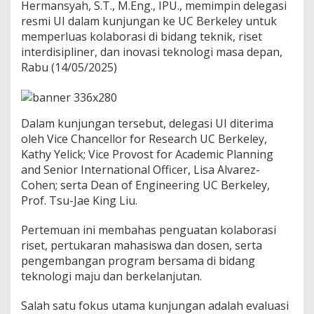
s
Hermansyah, S.T., M.Eng., IPU., memimpin delegasi
i
resmi UI dalam kunjungan ke UC Berkeley untuk
G
memperluas kolaborasi di bidang teknik, riset
l
interdisipliner, dan inovasi teknologi masa depan,
o
Rabu (14/05/2025)
b
a
l
d
e
Dalam kunjungan tersebut, delegasi UI diterima
n
oleh Vice Chancellor for Research UC Berkeley,
g
Kathy Yelick; Vice Provost for Academic Planning
a
n
and Senior International Officer, Lisa Alvarez-
U
Cohen; serta Dean of Engineering UC Berkeley,
C
Prof. Tsu-Jae King Liu.
B
e
Pertemuan ini membahas penguatan kolaborasi
r
k
riset, pertukaran mahasiswa dan dosen, serta
e
pengembangan program bersama di bidang
l
teknologi maju dan berkelanjutan.
e
y
Salah satu fokus utama kunjungan adalah evaluasi
d