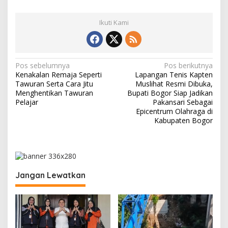
Ikuti Kami
N
Pos sebelumnya
Pos berikutnya
Kenakalan Remaja Seperti
Lapangan Tenis Kapten
a
Tawuran Serta Cara Jitu
Muslihat Resmi Dibuka,
v
Menghentikan Tawuran
Bupati Bogor Siap Jadikan
Pelajar
Pakansari Sebagai
i
Epicentrum Olahraga di
Kabupaten Bogor
g
a
s
i
Jangan Lewatkan
p
o
s