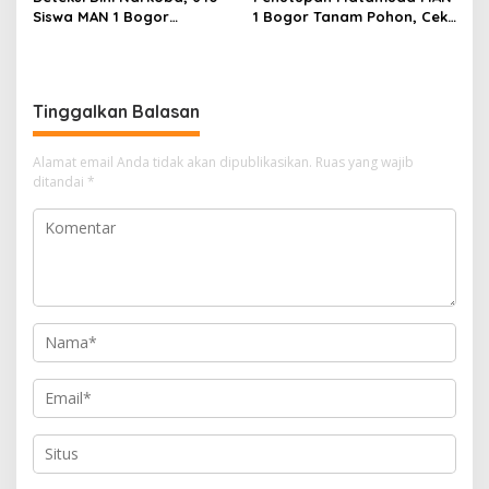
Siswa MAN 1 Bogor
1 Bogor Tanam Pohon, Cek
Dinyatakan Bebas Zat
Kesehatan Gratis, dan
Berbahaya
Outbound Warnai Hari
Terakhir
Tinggalkan Balasan
Alamat email Anda tidak akan dipublikasikan.
Ruas yang wajib
ditandai
*