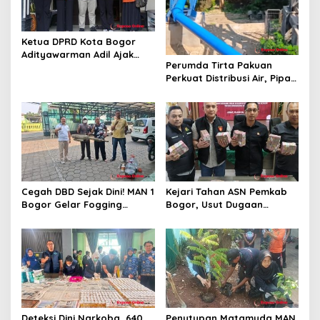
Ketua DPRD Kota Bogor
Adityawarman Adil Ajak
Perumda Tirta Pakuan
Warga Dukung Sensus
Perkuat Distribusi Air, Pipa
Ekonomi 2026
Baru 500 Mm Resmi
Beroperasi
Cegah DBD Sejak Dini! MAN 1
Kejari Tahan ASN Pemkab
Bogor Gelar Fogging
Bogor, Usut Dugaan
Massal Demi Lingkungan
Korupsi Proyek RSUD Bogor
Belajar yang Aman
Utara Rp93 Miliar
Deteksi Dini Narkoba, 640
Penutupan Matamuda MAN