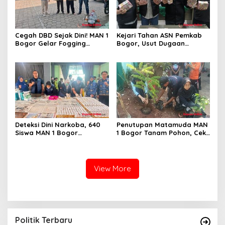
Cegah DBD Sejak Dini! MAN 1
Kejari Tahan ASN Pemkab
Bogor Gelar Fogging
Bogor, Usut Dugaan
Massal Demi Lingkungan
Korupsi Proyek RSUD Bogor
Belajar yang Aman
Utara Rp93 Miliar
Deteksi Dini Narkoba, 640
Penutupan Matamuda MAN
Siswa MAN 1 Bogor
1 Bogor Tanam Pohon, Cek
Dinyatakan Bebas Zat
Kesehatan Gratis, dan
Berbahaya
Outbound Warnai Hari
Terakhir
View More
Politik Terbaru