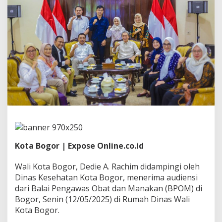
e
n
g
u
a
t
k
a
n
P
e
r
a
n
S
a
t
Kota Bogor | Expose Online.co.id
g
a
Wali Kota Bogor, Dedie A. Rachim didampingi oleh
s
Dinas Kesehatan Kota Bogor, menerima audiensi
K
dari Balai Pengawas Obat dan Manakan (BPOM) di
e
a
Bogor, Senin (12/05/2025) di Rumah Dinas Wali
m
Kota Bogor.
a