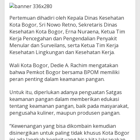
n
a
n
Pertemuan dihadiri oleh Kepala Dinas Kesehatan
P
a
Kota Bogor, Sri Nowo Retno, Sekretaris Dinas
n
Kesehatan Kota Bogor, Erna Nuraena, Ketua Tim
g
Kerja Pencegahan dan Pengendalian Penyakit
a
Menular dan Surveilans, serta Ketua Tim Kerja
n
Kesehatan Lingkungan dan Kesehatan Kerja.
K
o
t
Wali Kota Bogor, Dedie A. Rachim mengatakan
a
bahwa Pemkot Bogor bersama BPOM memiliki
B
peran penting dalam keamanan pangan.
o
g
o
Untuk itu, diperlukan adanya penguatan Satgas
r
keamanan pangan dalam memberikan edukasi
tentang keamanan pangan, baik pada masyarakat,
pengusaha kuliner, maupun produsen pangan.
“Kewenangan yang bisa dikombain kemudian
disinergikan untuk paling tidak khusus Kota Bogor
ini ada langkah konkrit yang bisa kita laksanakan.