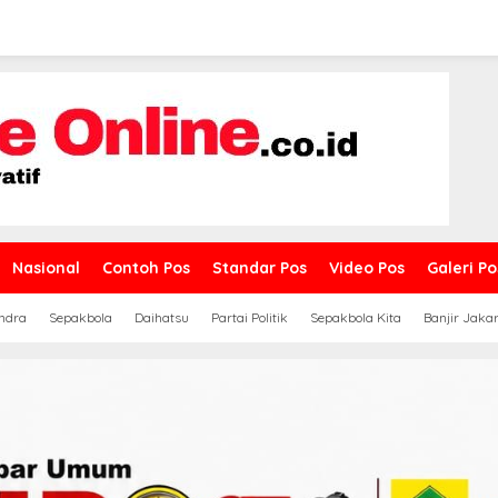
Nasional
Contoh Pos
Standar Pos
Video Pos
Galeri Po
ndra
Sepakbola
Daihatsu
Partai Politik
Sepakbola Kita
Banjir Jaka