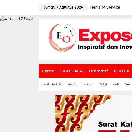
L
e
Jumat, 7 Agustus 2026
Terms of Service
w
a
tutup
t
i
k
e
k
o
n
t
e
Berita
OLAHRAGA
Otomatif
POLITIK
n
Berita Politik
Persija Jakarta
Mobil
PPP
Geri