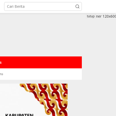
tutup
s
rta