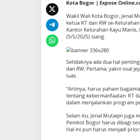
Kota Bogor | Expose Online.co
-
K
Wakil Wali Kota Bogor, Jenal 
e
ketua RT dan RW se-Kelurahan 
l
u
Kantor Kelurahan Kayu Manis, 
r
(5/5/2025) siang.
a
h
a
n
Setidaknya ada dua hal penting
K
a
dan RW. Pertama, yakni soal je
y
luas.
u
M
“Artinya, harus paham bagaiman
a
tentang kebermanfaatan. RT da
n
i
dalam menjalankan program pem
s
Selain itu, Jenal Mutaqin juga
Pemkot Bogor harus dibagi ses
Hal ini pun harus menjadi priori