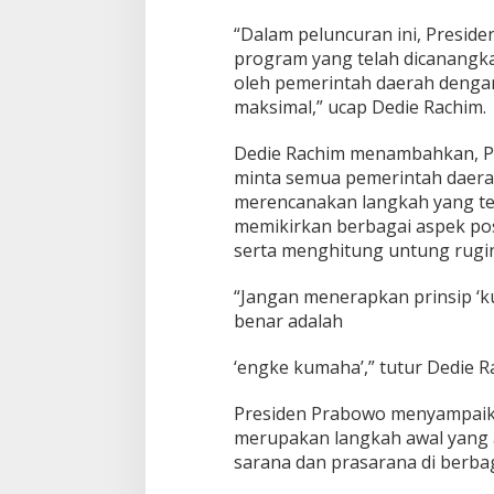
n
“Dalam peluncuran ini, Presid
program yang telah dicanangka
oleh pemerintah daerah dengan
maksimal,” ucap Dedie Rachim.
Dedie Rachim menambahkan, P
minta semua pemerintah daer
merencanakan langkah yang tep
memikirkan berbagai aspek pos
serta menghitung untung rugin
“Jangan menerapkan prinsip ‘k
benar adalah
‘engke kumaha’,” tutur Dedie R
Presiden Prabowo menyampaika
merupakan langkah awal yang 
sarana dan prasarana di berbag