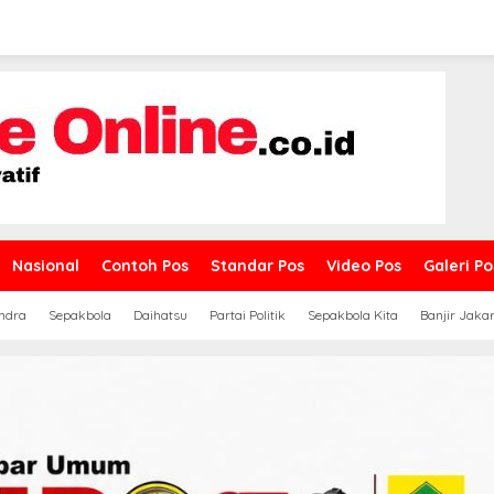
Nasional
Contoh Pos
Standar Pos
Video Pos
Galeri Po
ndra
Sepakbola
Daihatsu
Partai Politik
Sepakbola Kita
Banjir Jaka