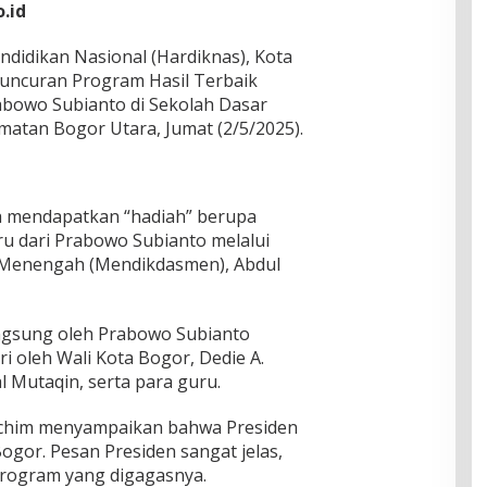
.id
idikan Nasional (Hardiknas), Kota
eluncuran Program Hasil Terbaik
abowo Subianto di Sekolah Dasar
matan Bogor Utara, Jumat (2/5/2025).
ga mendapatkan “hadiah” berupa
u dari Prabowo Subianto melalui
 Menengah (Mendikdasmen), Abdul
ngsung oleh Prabowo Subianto
i oleh Wali Kota Bogor, Dedie A.
l Mutaqin, serta para guru.
achim menyampaikan bahwa Presiden
gor. Pesan Presiden sangat jelas,
rogram yang digagasnya.