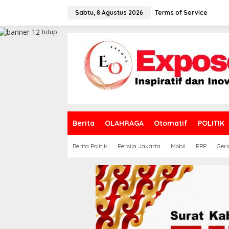
L
e
Sabtu, 8 Agustus 2026
Terms of Service
w
a
tutup
t
i
k
e
k
o
n
t
e
Berita
OLAHRAGA
Otomatif
POLITIK
n
Berita Politik
Persija Jakarta
Mobil
PPP
Geri