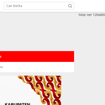
tutup
s
rta