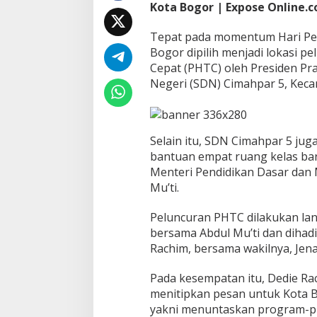
Kota Bogor | Expose Online.co
a
n
Tepat pada momentum Hari Pend
P
r
Bogor dipilih menjadi lokasi p
o
Cepat (PHTC) oleh Presiden Pr
g
Negeri (SDN) Cimahpar 5, Keca
r
a
m
P
Selain itu, SDN Cimahpar 5 ju
H
T
bantuan empat ruang kelas bar
C
Menteri Pendidikan Dasar dan
O
Mu’ti.
l
e
Peluncuran PHTC dilakukan la
h
P
bersama Abdul Mu’ti dan dihadir
r
Rachim, bersama wakilnya, Jena
e
s
Pada kesempatan itu, Dedie R
i
menitipkan pesan untuk Kota Bo
d
e
yakni menuntaskan program-p