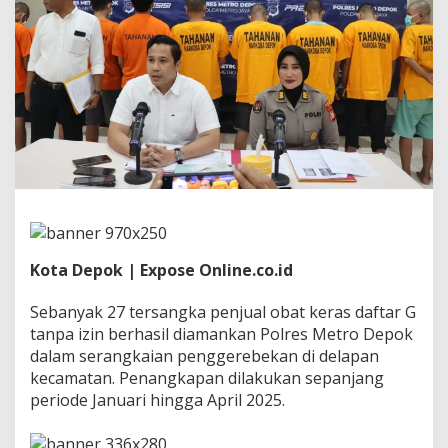
o
k
A
m
a
n
k
a
n
2
7
P
e
n
j
Kota Depok | Expose Online.co.id
u
a
l
Sebanyak 27 tersangka penjual obat keras daftar G
O
tanpa izin berhasil diamankan Polres Metro Depok
b
dalam serangkaian penggerebekan di delapan
a
kecamatan. Penangkapan dilakukan sepanjang
t
D
periode Januari hingga April 2025.
a
f