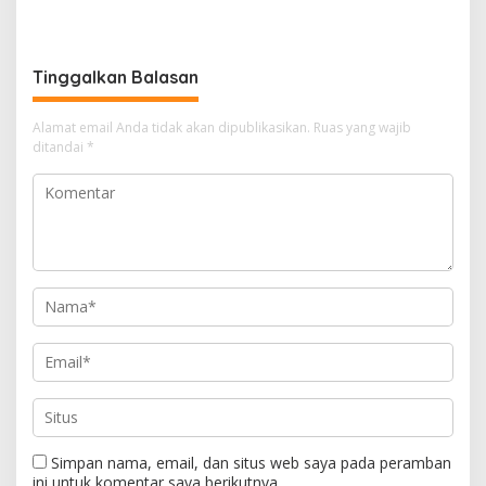
SiLPA
PT Unggul Mas Sejahtera
Sebut “Cacat Hukum”
Tinggalkan Balasan
Alamat email Anda tidak akan dipublikasikan.
Ruas yang wajib
ditandai
*
Simpan nama, email, dan situs web saya pada peramban
ini untuk komentar saya berikutnya.