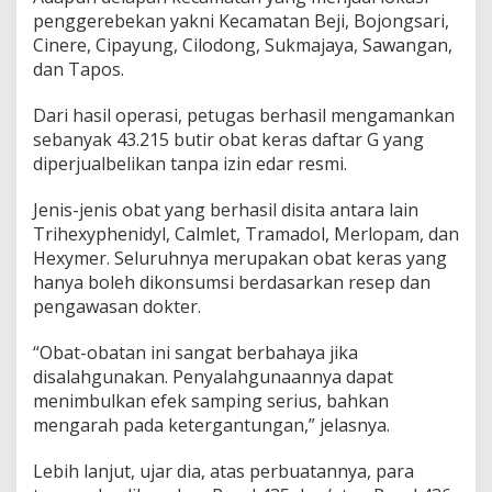
n
penggerebekan yakni Kecamatan Beji, Bojongsari,
u
Cinere, Cipayung, Cilodong, Sukmajaya, Sawangan,
a
r
dan Tapos.
i
-
Dari hasil operasi, petugas berhasil mengamankan
A
sebanyak 43.215 butir obat keras daftar G yang
p
diperjualbelikan tanpa izin edar resmi.
r
i
l
Jenis-jenis obat yang berhasil disita antara lain
2
Trihexyphenidyl, Calmlet, Tramadol, Merlopam, dan
0
Hexymer. Seluruhnya merupakan obat keras yang
2
hanya boleh dikonsumsi berdasarkan resep dan
5
pengawasan dokter.
“Obat-obatan ini sangat berbahaya jika
disalahgunakan. Penyalahgunaannya dapat
menimbulkan efek samping serius, bahkan
mengarah pada ketergantungan,” jelasnya.
Lebih lanjut, ujar dia, atas perbuatannya, para