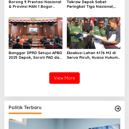
Borong 9 Prestasi Nasional
Takraw Depok Sabet
& Provinsi MAN 1 Bogor
Peringkat Tiga Nasional,
Buka Tahun Ajaran
Siap Kejar Tiga Emas di
2026/2027 degan Gemilang
Porprov Jabar
Banggar DPRD Setujui APBD
Eksekusi Lahan 4.176 M2 di
2025 Depok, Soroti PAD dan
Serua Ricuh, Kuasa Hukum
SiLPA
PT Unggul Mas Sejahtera
Sebut “Cacat Hukum”
View More
Politik Terbaru