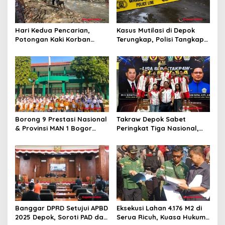
s
Hari Kedua Pencarian,
Kasus Mutilasi di Depok
Potongan Kaki Korban
Terungkap, Polisi Tangkap
Mutilasi di Depok Belum
Pelaku dan Dalami Motif
Ditemukan
Pembunuhan
Borong 9 Prestasi Nasional
Takraw Depok Sabet
& Provinsi MAN 1 Bogor
Peringkat Tiga Nasional,
Buka Tahun Ajaran
Siap Kejar Tiga Emas di
2026/2027 degan Gemilang
Porprov Jabar
Banggar DPRD Setujui APBD
Eksekusi Lahan 4.176 M2 di
2025 Depok, Soroti PAD dan
Serua Ricuh, Kuasa Hukum