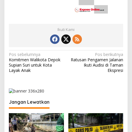
Ikuti Kami
N
Pos sebelumnya
Pos berikutnya
Komitmen Walikota Depok
Ratusan Pengamen Jalanan
a
Supian Suri untuk Kota
Ikuti Audisi di Taman
v
Layak Anak
Ekspresi
i
g
a
Jangan Lewatkan
s
i
p
o