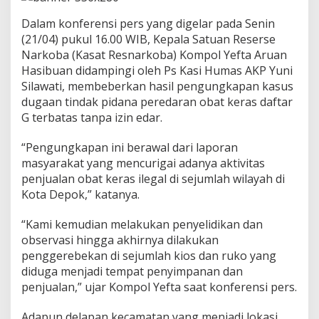
t
a
Dalam konferensi pers yang digelar pada Senin
r
(21/04) pukul 16.00 WIB, Kepala Satuan Reserse
G
Narkoba (Kasat Resnarkoba) Kompol Yefta Aruan
T
a
Hasibuan didampingi oleh Ps Kasi Humas AKP Yuni
n
Silawati, membeberkan hasil pengungkapan kasus
p
dugaan tindak pidana peredaran obat keras daftar
a
G terbatas tanpa izin edar.
I
z
i
“Pengungkapan ini berawal dari laporan
n
masyarakat yang mencurigai adanya aktivitas
E
penjualan obat keras ilegal di sejumlah wilayah di
d
Kota Depok,” katanya.
a
r
S
“Kami kemudian melakukan penyelidikan dan
e
observasi hingga akhirnya dilakukan
l
penggerebekan di sejumlah kios dan ruko yang
a
diduga menjadi tempat penyimpanan dan
m
a
penjualan,” ujar Kompol Yefta saat konferensi pers.
J
a
Adapun delapan kecamatan yang menjadi lokasi