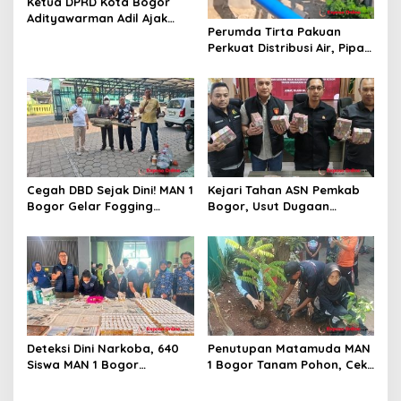
Ketua DPRD Kota Bogor
Adityawarman Adil Ajak
Perumda Tirta Pakuan
Warga Dukung Sensus
Perkuat Distribusi Air, Pipa
Ekonomi 2026
Baru 500 Mm Resmi
Beroperasi
Cegah DBD Sejak Dini! MAN 1
Kejari Tahan ASN Pemkab
Bogor Gelar Fogging
Bogor, Usut Dugaan
Massal Demi Lingkungan
Korupsi Proyek RSUD Bogor
Belajar yang Aman
Utara Rp93 Miliar
Deteksi Dini Narkoba, 640
Penutupan Matamuda MAN
Siswa MAN 1 Bogor
1 Bogor Tanam Pohon, Cek
Dinyatakan Bebas Zat
Kesehatan Gratis, dan
Berbahaya
Outbound Warnai Hari