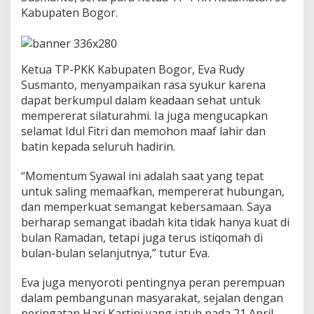
a
Kabupaten Bogor.
t
u
r
a
h
Ketua TP-PKK Kabupaten Bogor, Eva Rudy
m
Susmanto, menyampaikan rasa syukur karena
i
dapat berkumpul dalam keadaan sehat untuk
d
mempererat silaturahmi. Ia juga mengucapkan
a
n
selamat Idul Fitri dan memohon maaf lahir dan
K
batin kepada seluruh hadirin.
o
b
“Momentum Syawal ini adalah saat yang tepat
a
untuk saling memaafkan, mempererat hubungan,
r
k
dan memperkuat semangat kebersamaan. Saya
a
berharap semangat ibadah kita tidak hanya kuat di
n
bulan Ramadan, tetapi juga terus istiqomah di
S
bulan-bulan selanjutnya,” tutur Eva.
e
m
a
Eva juga menyoroti pentingnya peran perempuan
n
dalam pembangunan masyarakat, sejalan dengan
g
peringatan Hari Kartini yang jatuh pada 21 April