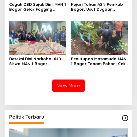
Cegah DBD Sejak Dini! MAN 1
Kejari Tahan ASN Pemkab
Bogor Gelar Fogging
Bogor, Usut Dugaan
Massal Demi Lingkungan
Korupsi Proyek RSUD Bogor
Belajar yang Aman
Utara Rp93 Miliar
Deteksi Dini Narkoba, 640
Penutupan Matamuda MAN
Siswa MAN 1 Bogor
1 Bogor Tanam Pohon, Cek
Dinyatakan Bebas Zat
Kesehatan Gratis, dan
Berbahaya
Outbound Warnai Hari
Terakhir
View More
Politik Terbaru