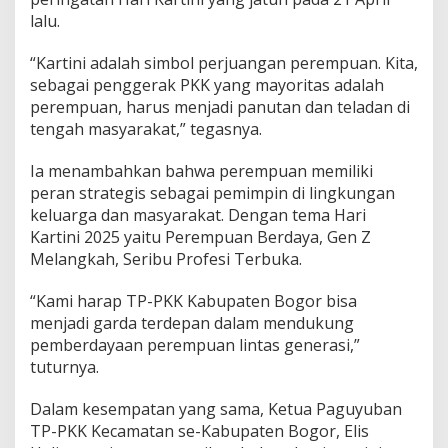
a
lalu.
t
K
a
“Kartini adalah simbol perjuangan perempuan. Kita,
r
sebagai penggerak PKK yang mayoritas adalah
t
perempuan, harus menjadi panutan dan teladan di
i
tengah masyarakat,” tegasnya.
n
i
Ia menambahkan bahwa perempuan memiliki
peran strategis sebagai pemimpin di lingkungan
keluarga dan masyarakat. Dengan tema Hari
Kartini 2025 yaitu Perempuan Berdaya, Gen Z
Melangkah, Seribu Profesi Terbuka.
“Kami harap TP-PKK Kabupaten Bogor bisa
menjadi garda terdepan dalam mendukung
pemberdayaan perempuan lintas generasi,”
tuturnya.
Dalam kesempatan yang sama, Ketua Paguyuban
TP-PKK Kecamatan se-Kabupaten Bogor, Elis