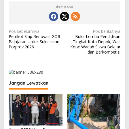
Ikuti Kami
N
Pos sebelumnya
Pos berikutnya
Pemkot Siap Renovasi GOR
Buka Lomba Pendidikan
a
Pajajaran Untuk Sukseskan
Tingkat Kota Depok, Wali
v
Porprov 2026
Kota: Wadah Siswa Belajar
dan Berkompetisi
i
g
a
s
Jangan Lewatkan
i
p
o
s