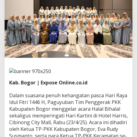
K
K
a
b
u
p
a
t
e
n
B
o
g
o
r
Kab. Bogor | Expose Online.co.id
P
e
r
Dalam suasana penuh kehangatan pasca Hari Raya
e
Idul Fitri 1446 H, Paguyuban Tim Penggerak PKK
r
Kabupaten Bogor menggelar acara Halal Bihalal
a
sekaligus memperingati Hari Kartini di Hotel Harris,
t
S
Cibinong City Mall, Rabu (23/4/25). Acara ini dihadiri
i
oleh Ketua TP-PKK Kabupaten Bogor, Eva Rudy
l
Susmanto, serta para Ketua TP-PKK Kecamatan se-