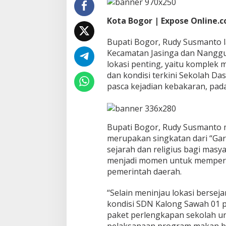
k
o
Kota Bogor | Expose Online.co
l
a
Bupati Bogor, Rudy Susmanto l
h
Kecamatan Jasinga dan Nangg
P
lokasi penting, yaitu komplek 
a
s
dan kondisi terkini Sekolah Da
c
pasca kejadian kebakaran, pada
a
K
e
b
Bupati Bogor, Rudy Susmanto 
a
k
merupakan singkatan dari “Garis
a
sejarah dan religius bagi masy
r
menjadi momen untuk memperk
a
pemerintah daerah.
n
d
a
“Selain meninjau lokasi bersej
n
kondisi SDN Kalong Sawah 01 
M
paket perlengkapan sekolah un
a