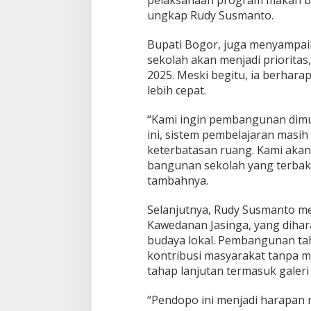
pelaksanaan program makan ber
k
a
ungkap Rudy Susmanto.
m
G
Bupati Bogor, juga menyampa
a
sekolah akan menjadi priorita
r
2025. Meski begitu, ia berhara
i
s
lebih cepat.
u
l
“Kami ingin pembangunan dimu
d
ini, sistem pembelajaran masih 
i
keterbatasan ruang. Kami aka
B
o
bangunan sekolah yang terbaka
g
tambahnya.
o
r
Selanjutnya, Rudy Susmanto 
B
Kawedanan Jasinga, yang dihar
a
r
budaya lokal. Pembangunan tah
a
kontribusi masyarakat tanpa
t
tahap lanjutan termasuk galeri
,
P
“Pendopo ini menjadi harapan 
r