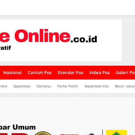
Nasional
Contoh Pos
Standar Pos
Video Pos
Galeri Po
ndra
Sepakbola
Daihatsu
Partai Politik
Sepakbola Kita
Banjir Jaka