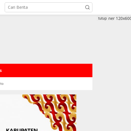
tutup
s
rta