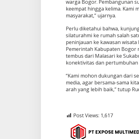
i
warga Bogor. Pembangunan su
o
keempat hingga kelima. Kami 
r
masyarakat,” ujarnya.
i
t
Perlu diketahui bahwa, kunjung
a
s
silaturahmi ke rumah salah sat
k
peninjauan ke kawasan wisata 
a
Pemerintah Kabupaten Bogor 
n
tembus dari Malasari ke Suka
P
konektivitas dan pertumbuhan 
e
m
b
“Kami mohon dukungan dari se
a
media, agar bersama-sama ki
n
arah yang lebih baik,” tutup Rud
g
u
n
a
n
Post Views:
1,617
d
a
n
K