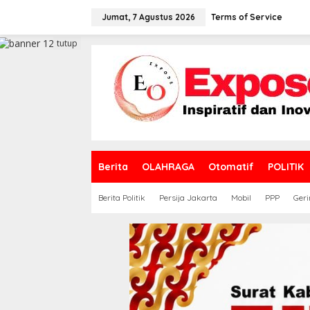
L
e
Jumat, 7 Agustus 2026
Terms of Service
w
a
tutup
t
i
k
e
k
o
n
t
e
Berita
OLAHRAGA
Otomatif
POLITIK
n
Berita Politik
Persija Jakarta
Mobil
PPP
Geri