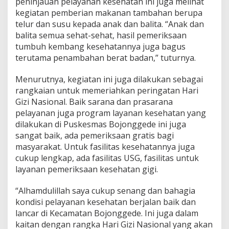
peninjauan pelayanan kesehatan ini juga melihat
s
kegiatan pemberian makanan tambahan berupa
B
o
telur dan susu kepada anak dan balita. “Anak dan
j
balita semua sehat-sehat, hasil pemeriksaan
o
tumbuh kembang kesehatannya juga bagus
n
terutama penambahan berat badan,” tuturnya.
g
g
e
Menurutnya, kegiatan ini juga dilakukan sebagai
d
rangkaian untuk memeriahkan peringatan Hari
e
Gizi Nasional. Baik sarana dan prasarana
U
pelayanan juga program layanan kesehatan yang
n
t
dilakukan di Puskesmas Bojonggede ini juga
u
sangat baik, ada pemeriksaan gratis bagi
k
masyarakat. Untuk fasilitas kesehatannya juga
P
cukup lengkap, ada fasilitas USG, fasilitas untuk
a
layanan pemeriksaan kesehatan gigi.
s
t
i
“Alhamdulillah saya cukup senang dan bahagia
k
kondisi pelayanan kesehatan berjalan baik dan
a
lancar di Kecamatan Bojonggede. Ini juga dalam
n
kaitan dengan rangka Hari Gizi Nasional yang akan
P