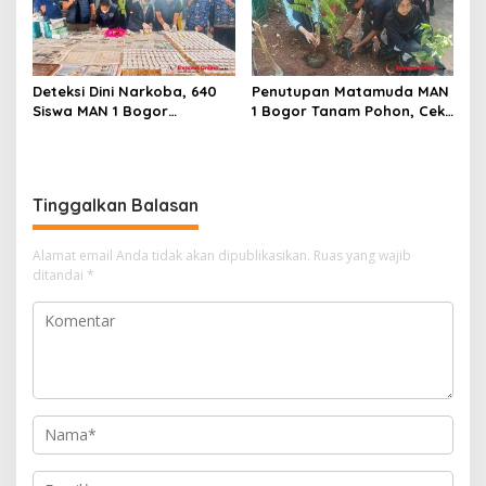
Deteksi Dini Narkoba, 640
Penutupan Matamuda MAN
Siswa MAN 1 Bogor
1 Bogor Tanam Pohon, Cek
Dinyatakan Bebas Zat
Kesehatan Gratis, dan
Berbahaya
Outbound Warnai Hari
Terakhir
Tinggalkan Balasan
Alamat email Anda tidak akan dipublikasikan.
Ruas yang wajib
ditandai
*