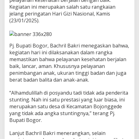
pelayanan kesehatan berjalan dengan baik.
a
Kegiatan ini merupakan salah satu rangkaian
t
a
jelang peringatan Hari Gizi Nasional, Kamis
n
(23/01/2025).
d
i
P
o
Pj. Bupati Bogor, Bachril Bakri menegaskan bahwa,
s
y
kegiatan hari ini dilaksanakan dalam rangka
a
memastikan bahwa pelayanan kesehatan berjalan
n
baik, lancar, aman. Khususnya pelayanan
d
penimbangan anak, ukuran tinggi badan dan juga
u
berat badan balita dan anak-anak.
d
a
n
“Alhamdulillah di posyandu tadi tidak ada penderita
P
stunting. Nah ini satu prestasi yang luar biasa, ini
u
merupakan satu desa di Kecamatan Bojonggede
s
yang tidak ada angka stuntingnya,” terang Pj.
k
e
Bupati Bogor.
s
m
Lanjut Bachril Bakri menerangkan, selain
a