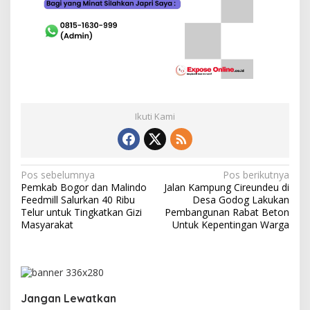
B
a
i
k
Ikuti Kami
N
Pos sebelumnya
Pos berikutnya
Pemkab Bogor dan Malindo
Jalan Kampung Cireundeu di
a
Feedmill Salurkan 40 Ribu
Desa Godog Lakukan
v
Telur untuk Tingkatkan Gizi
Pembangunan Rabat Beton
Masyarakat
Untuk Kepentingan Warga
i
g
a
s
Jangan Lewatkan