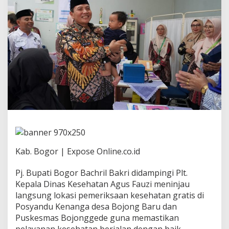
K
u
n
j
u
n
g
i
P
o
s
P
e
l
a
y
a
Kab. Bogor | Expose Online.co.id
n
a
Pj. Bupati Bogor Bachril Bakri didampingi Plt.
n
Kepala Dinas Kesehatan Agus Fauzi meninjau
K
e
langsung lokasi pemeriksaan kesehatan gratis di
s
Posyandu Kenanga desa Bojong Baru dan
e
Puskesmas Bojonggede guna memastikan
h