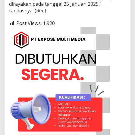
e
dirayakan pada tanggal 25 Januari 2025,”
l
tandasnya. (Red)
a
y
Post Views:
1,920
a
n
a
n
K
e
s
e
h
a
t
a
n
B
e
r
j
a
l
a
n