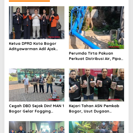
i
p
o
s
Ketua DPRD Kota Bogor
Adityawarman Adil Ajak
Perumda Tirta Pakuan
Warga Dukung Sensus
Perkuat Distribusi Air, Pipa
Ekonomi 2026
Baru 500 Mm Resmi
Beroperasi
Cegah DBD Sejak Dini! MAN 1
Kejari Tahan ASN Pemkab
Bogor Gelar Fogging
Bogor, Usut Dugaan
Massal Demi Lingkungan
Korupsi Proyek RSUD Bogor
Belajar yang Aman
Utara Rp93 Miliar