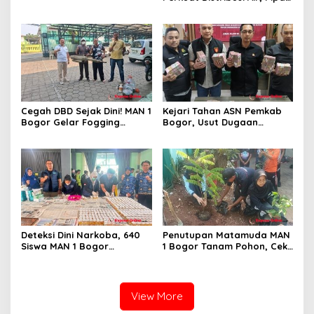
Baru 500 Mm Resmi
Beroperasi
Cegah DBD Sejak Dini! MAN 1
Kejari Tahan ASN Pemkab
Bogor Gelar Fogging
Bogor, Usut Dugaan
Massal Demi Lingkungan
Korupsi Proyek RSUD Bogor
Belajar yang Aman
Utara Rp93 Miliar
Deteksi Dini Narkoba, 640
Penutupan Matamuda MAN
Siswa MAN 1 Bogor
1 Bogor Tanam Pohon, Cek
Dinyatakan Bebas Zat
Kesehatan Gratis, dan
Berbahaya
Outbound Warnai Hari
Terakhir
View More