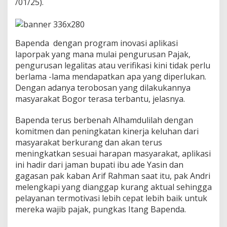
/01/25).
B
o
g
o
r
Bapenda dengan program inovasi aplikasi
K
laporpak yang mana mulai pengurusan Pajak,
i
pengurusan legalitas atau verifikasi kini tidak perlu
n
i
berlama -lama mendapatkan apa yang diperlukan.
M
Dengan adanya terobosan yang dilakukannya
e
masyarakat Bogor terasa terbantu, jelasnya.
n
g
Bapenda terus berbenah Alhamdulilah dengan
a
l
komitmen dan peningkatan kinerja keluhan dari
a
masyarakat berkurang dan akan terus
m
meningkatkan sesuai harapan masyarakat, aplikasi
i
ini hadir dari jaman bupati ibu ade Yasin dan
K
gagasan pak kaban Arif Rahman saat itu, pak Andri
e
m
melengkapi yang dianggap kurang aktual sehingga
a
pelayanan termotivasi lebih cepat lebih baik untuk
j
mereka wajib pajak, pungkas Itang Bapenda.
u
a