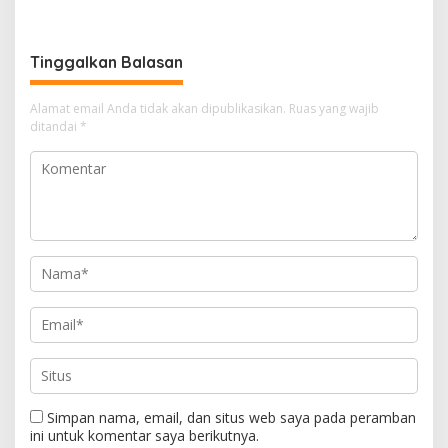
Berbahaya
Outbound Warnai Hari
Terakhir
Tinggalkan Balasan
Alamat email Anda tidak akan dipublikasikan.
Ruas yang wajib
ditandai
*
Simpan nama, email, dan situs web saya pada peramban
ini untuk komentar saya berikutnya.