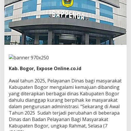
d
a
B
a
g
i
M
a
s
y
a
r
a
Kab. Bogor, Expose Online.co.id
k
a
t
Awal tahun 2025, Pelayanan Dinas bagi masyarakat
K
Kabupaten Bogor mengalami kemajuan dibanding
a
yang diterapkan berbagai dinas Kabupaten Bogor
b
dahulu dianggap kurang berpihak ke masyarakat
u
p
dalam pengurusan administrasi. “Sekarang di Awal
a
Tahun 2025 Sudah terjadi perubahan di beberapa
t
Dinas dan Badan Pelayanan Bagi Masyarakat
e
Kabupaten Bogor, ungkap Rahmat, Selasa (7
n