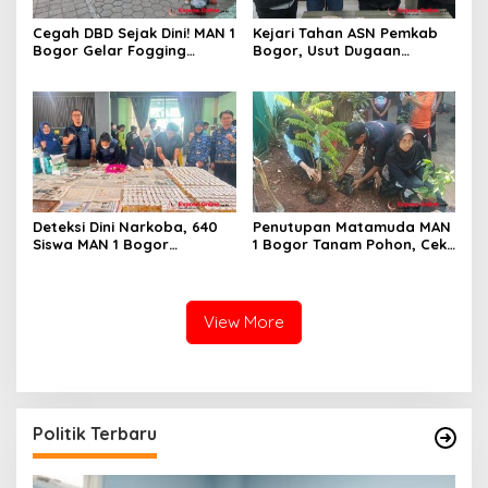
Cegah DBD Sejak Dini! MAN 1
Kejari Tahan ASN Pemkab
Bogor Gelar Fogging
Bogor, Usut Dugaan
Massal Demi Lingkungan
Korupsi Proyek RSUD Bogor
Belajar yang Aman
Utara Rp93 Miliar
Deteksi Dini Narkoba, 640
Penutupan Matamuda MAN
Siswa MAN 1 Bogor
1 Bogor Tanam Pohon, Cek
Dinyatakan Bebas Zat
Kesehatan Gratis, dan
Berbahaya
Outbound Warnai Hari
Terakhir
View More
Politik Terbaru