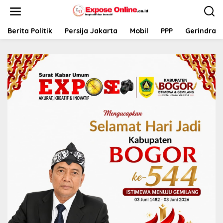
L
e
w
a
Berita Politik
Persija Jakarta
Mobil
PPP
Gerindra
t
i
k
e
k
o
n
t
e
n