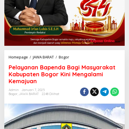
Homepage
/
JAWA BARAT
/
Bogor
P
e
Pelayanan Bapenda Bagi Masyarakat
l
a
Kabupaten Bogor Kini Mengalami
y
Kemajuan
a
n
Admin
Januari 7, 2025
a
Bogor
,
JAWA BARAT
2248 Dilihat
n
B
a
p
e
n