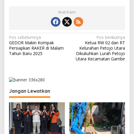
Ikuti Kami
N
Pos sebelumnya
Pos berikutnya
GEDOR Makin Kompak
Ketua RW 02 dan RT
a
Persiapkan RAKER di Malam
Kelurahan Petojo Utara
v
Tahun Baru 2025
Dikukuhkan Lurah Petojo
Utara Kecamatan Gambir
i
g
a
s
Jangan Lewatkan
i
p
o
s