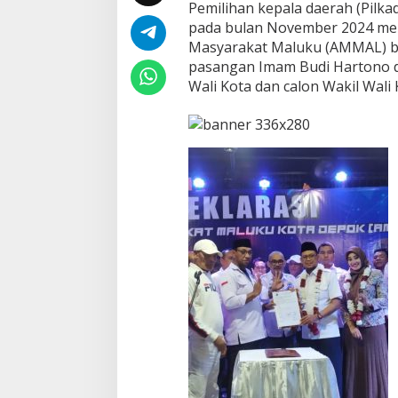
Pemilihan kepala daerah (Pilka
K
pada bulan November 2024 men
o
Masyarakat Maluku (AMMAL) b
t
a
pasangan Imam Budi Hartono da
D
Wali Kota dan calon Wakil Wali
e
p
o
k
B
a
r
e
n
g
–
B
a
r
e
n
g
d
i