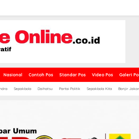
Nasional
Contoh Pos
Standar Pos
Video Pos
Galeri Po
ndra
Sepakbola
Daihatsu
Partai Politik
Sepakbola Kita
Banjir Jaka