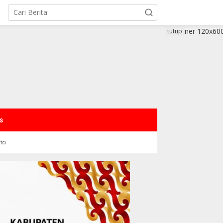
tutup
s
rta