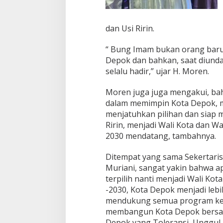
2
0
2
dan Usi Ririn.
5
-
2
“ Bung Imam bukan orang baru 
0
Depok dan bahkan, saat diunda
3
selalu hadir,” ujar H. Moren.
0
Moren juga juga mengakui, ba
dalam memimpin Kota Depok, 
menjatuhkan pilihan dan sia
Ririn, menjadi Wali Kota dan W
2030 mendatang, tambahnya.
Ditempat yang sama Sekertaris
Muriani, sangat yakin bahwa a
terpilih nanti menjadi Wali Ko
-2030, Kota Depok menjadi leb
mendukung semua program kerj
membangun Kota Depok bersa
Depok yang Toleransi, Unggul 