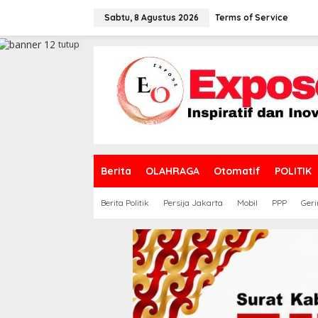
L
e
Sabtu, 8 Agustus 2026
Terms of Service
w
a
tutup
t
i
k
e
k
o
n
t
e
Berita
OLAHRAGA
Otomatif
POLITIK
n
Berita Politik
Persija Jakarta
Mobil
PPP
Geri