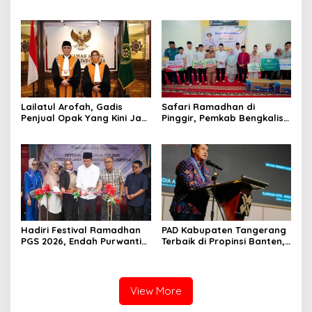
Tidak Membebani Bawahan
dalam Pembangunan
dengan Fasilitas Mewah
Jembatan Garuda
saat Junker ke daerah
Lailatul Arofah, Gadis
Safari Ramadhan di
Penjual Opak Yang Kini Jadi
Pinggir, Pemkab Bengkalis
Hakim Agung
Sambut Kunjungan Plt.
Gubernur Riau
Hadiri Festival Ramadhan
PAD Kabupaten Tangerang
PGS 2026, Endah Purwanti
Terbaik di Propinsi Banten,
Tegaskan Dukungan DPRD
Menunjukkan Pertumbuhan
Kota Bogor Terhadap
yang Positif
Ekonomi Rakyat
View More