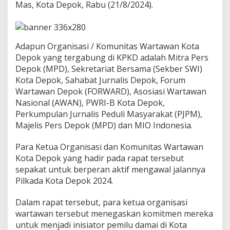
e
Mas, Kota Depok, Rabu (21/8/2024).
r
i
n
t
Adapun Organisasi / Komunitas Wartawan Kota
e
Depok yang tergabung di KPKD adalah Mitra Pers
g
r
Depok (MPD), Sekretariat Bersama (Sekber SWI)
i
Kota Depok, Sahabat Jurnalis Depok, Forum
t
Wartawan Depok (FORWARD), Asosiasi Wartawan
a
Nasional (AWAN), PWRI-B Kota Depok,
s
Perkumpulan Jurnalis Peduli Masyarakat (PJPM),
P
a
Majelis Pers Depok (MPD) dan MIO Indonesia.
d
a
Para Ketua Organisasi dan Komunitas Wartawan
P
Kota Depok yang hadir pada rapat tersebut
i
sepakat untuk berperan aktif mengawal jalannya
l
k
Pilkada Kota Depok 2024.
a
d
Dalam rapat tersebut, para ketua organisasi
a
wartawan tersebut menegaskan komitmen mereka
2
untuk menjadi inisiator pemilu damai di Kota
0