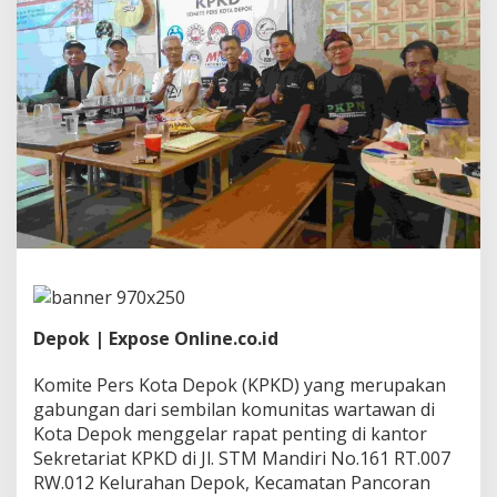
i
l
k
a
d
a
D
a
m
a
i
d
a
n
J
u
r
Depok | Expose Online.co.id
n
a
l
Komite Pers Kota Depok (KPKD) yang merupakan
i
gabungan dari sembilan komunitas wartawan di
s
Kota Depok menggelar rapat penting di kantor
m
Sekretariat KPKD di Jl. STM Mandiri No.161 RT.007
e
RW.012 Kelurahan Depok, Kecamatan Pancoran
B