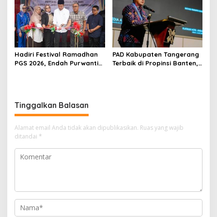
Hadiri Festival Ramadhan
PAD Kabupaten Tangerang
PGS 2026, Endah Purwanti
Terbaik di Propinsi Banten,
Tegaskan Dukungan DPRD
Menunjukkan Pertumbuhan
Kota Bogor Terhadap
yang Positif
Ekonomi Rakyat
Tinggalkan Balasan
Alamat email Anda tidak akan dipublikasikan.
Ruas yang wajib
ditandai
*