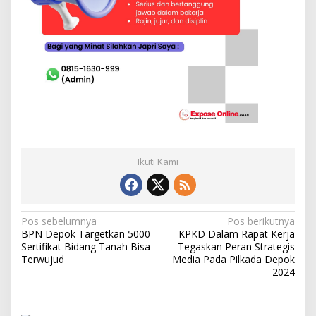
Ikuti Kami
N
Pos sebelumnya
Pos berikutnya
BPN Depok Targetkan 5000
KPKD Dalam Rapat Kerja
a
Sertifikat Bidang Tanah Bisa
Tegaskan Peran Strategis
v
Terwujud
Media Pada Pilkada Depok
2024
i
g