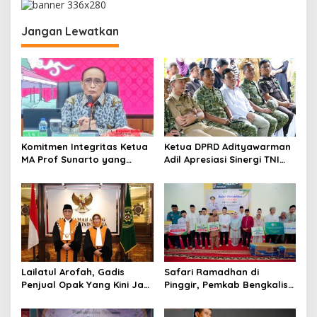
a
s
Jangan Lewatkan
i
p
o
s
Komitmen Integritas Ketua
Ketua DPRD Adityawarman
MA Prof Sunarto yang
Adil Apresiasi Sinergi TNI
Tidak Membebani Bawahan
dalam Pembangunan
dengan Fasilitas Mewah
Jembatan Garuda
saat Junker ke daerah
Lailatul Arofah, Gadis
Safari Ramadhan di
Penjual Opak Yang Kini Jadi
Pinggir, Pemkab Bengkalis
Hakim Agung
Sambut Kunjungan Plt.
Gubernur Riau