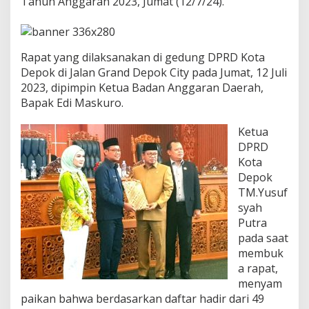
Tahun Anggaran 2023, Jumat (12/7/24).
L
P
J
A
P
Rapat yang dilaksanakan di gedung DPRD Kota
B
Depok di Jalan Grand Depok City pada Jumat, 12 Juli
D
2023, dipimpin Ketua Badan Anggaran Daerah,
T
Bapak Edi Maskuro.
a
h
u
Ketua
n
DPRD
2
Kota
0
Depok
2
3
TM.Yusuf
syah
Putra
pada saat
membuk
a rapat,
menyam
paikan bahwa berdasarkan daftar hadir dari 49