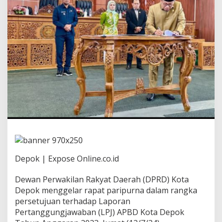
e
l
a
r
R
a
p
a
t
P
a
r
i
p
u
r
n
a
Depok | Expose Online.co.id
S
e
Dewan Perwakilan Rakyat Daerah (DPRD) Kota
t
u
Depok menggelar rapat paripurna dalam rangka
j
persetujuan terhadap Laporan
u
Pertanggungjawaban (LPJ) APBD Kota Depok
i