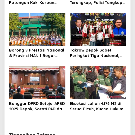
Potongan Kaki Korban
Terungkap, Polisi Tangkap
Mutilasi di Depok Belum
Pelaku dan Dalami Motif
Ditemukan
Pembunuhan
Borong 9 Prestasi Nasional
Takraw Depok Sabet
& Provinsi MAN 1 Bogor
Peringkat Tiga Nasional,
Buka Tahun Ajaran
Siap Kejar Tiga Emas di
2026/2027 degan Gemilang
Porprov Jabar
Banggar DPRD Setujui APBD
Eksekusi Lahan 4.176 M2 di
2025 Depok, Soroti PAD dan
Serua Ricuh, Kuasa Hukum
SiLPA
PT Unggul Mas Sejahtera
Sebut “Cacat Hukum”