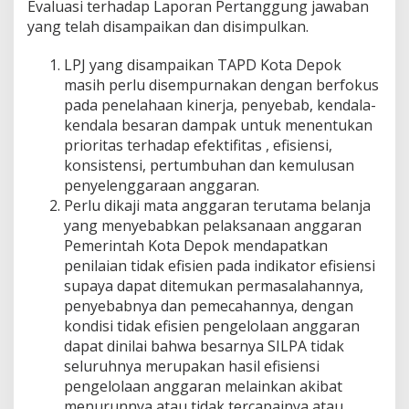
Evaluasi terhadap Laporan Pertanggung jawaban
yang telah disampaikan dan disimpulkan.
LPJ yang disampaikan TAPD Kota Depok
masih perlu disempurnakan dengan berfokus
pada penelahaan kinerja, penyebab, kendala-
kendala besaran dampak untuk menentukan
prioritas terhadap efektifitas , efisiensi,
konsistensi, pertumbuhan dan kemulusan
penyelenggaraan anggaran.
Perlu dikaji mata anggaran terutama belanja
yang menyebabkan pelaksanaan anggaran
Pemerintah Kota Depok mendapatkan
penilaian tidak efisien pada indikator efisiensi
supaya dapat ditemukan permasalahannya,
penyebabnya dan pemecahannya, dengan
kondisi tidak efisien pengelolaan anggaran
dapat dinilai bahwa besarnya SILPA tidak
seluruhnya merupakan hasil efisiensi
pengelolaan anggaran melainkan akibat
menurunnya atau tidak tercapainya atau