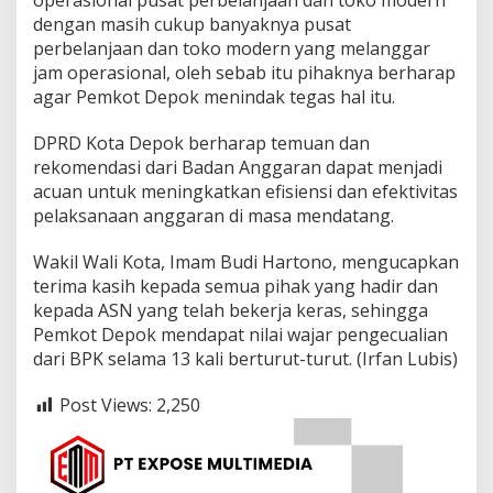
operasional pusat perbelanjaan dan toko modern
dengan masih cukup banyaknya pusat
perbelanjaan dan toko modern yang melanggar
jam operasional, oleh sebab itu pihaknya berharap
agar Pemkot Depok menindak tegas hal itu.
DPRD Kota Depok berharap temuan dan
rekomendasi dari Badan Anggaran dapat menjadi
acuan untuk meningkatkan efisiensi dan efektivitas
pelaksanaan anggaran di masa mendatang.
Wakil Wali Kota, Imam Budi Hartono, mengucapkan
terima kasih kepada semua pihak yang hadir dan
kepada ASN yang telah bekerja keras, sehingga
Pemkot Depok mendapat nilai wajar pengecualian
dari BPK selama 13 kali berturut-turut. (Irfan Lubis)
Post Views:
2,250