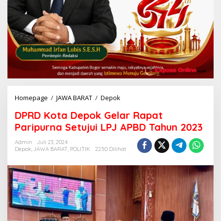
Homepage
/
JAWA BARAT
/
Depok
D
P
DPRD Kota Depok Gelar Rapat
R
D
Paripurna Setujui LPJ APBD Tahun 2023
K
o
Admin
Juli 23, 2024
Depok
,
JAWA BARAT
,
POLITIK
2250 Dilihat
t
a
D
e
p
o
k
G