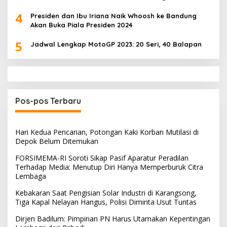
4
Presiden dan Ibu Iriana Naik Whoosh ke Bandung
Akan Buka Piala Presiden 2024
5
Jadwal Lengkap MotoGP 2023: 20 Seri, 40 Balapan
Pos-pos Terbaru
Hari Kedua Pencarian, Potongan Kaki Korban Mutilasi di
Depok Belum Ditemukan
FORSIMEMA-RI Soroti Sikap Pasif Aparatur Peradilan
Terhadap Media: Menutup Diri Hanya Memperburuk Citra
Lembaga
Kebakaran Saat Pengisian Solar Industri di Karangsong,
Tiga Kapal Nelayan Hangus, Polisi Diminta Usut Tuntas
Dirjen Badilum: Pimpinan PN Harus Utamakan Kepentingan