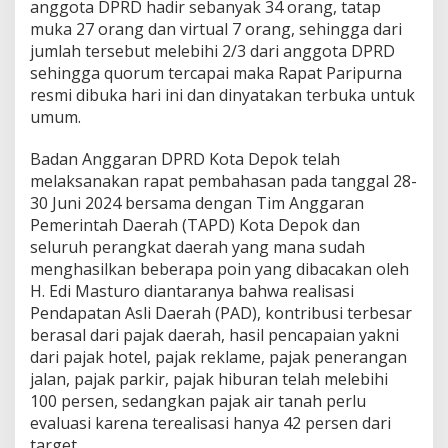
anggota DPRD hadir sebanyak 34 orang, tatap
muka 27 orang dan virtual 7 orang, sehingga dari
jumlah tersebut melebihi 2/3 dari anggota DPRD
sehingga quorum tercapai maka Rapat Paripurna
resmi dibuka hari ini dan dinyatakan terbuka untuk
umum.
Badan Anggaran DPRD Kota Depok telah
melaksanakan rapat pembahasan pada tanggal 28-
30 Juni 2024 bersama dengan Tim Anggaran
Pemerintah Daerah (TAPD) Kota Depok dan
seluruh perangkat daerah yang mana sudah
menghasilkan beberapa poin yang dibacakan oleh
H. Edi Masturo diantaranya bahwa realisasi
Pendapatan Asli Daerah (PAD), kontribusi terbesar
berasal dari pajak daerah, hasil pencapaian yakni
dari pajak hotel, pajak reklame, pajak penerangan
jalan, pajak parkir, pajak hiburan telah melebihi
100 persen, sedangkan pajak air tanah perlu
evaluasi karena terealisasi hanya 42 persen dari
target.