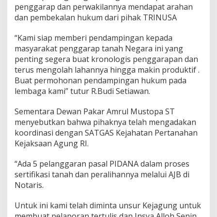
P
penggarap dan perwakilannya mendapat arahan
e
dan pembekalan hukum dari pihak TRINUSA
r
t
“Kami siap memberi pendampingan kepada
a
n
masyarakat penggarap tanah Negara ini yang
a
penting segera buat kronologis penggarapan dan
h
terus mengolah lahannya hingga makin produktif .
a
Buat permohonan pendampingan hukum pada
n
lembaga kami” tutur R.Budi Setiawan.
K
e
j
Sementara Dewan Pakar Amrul Mustopa ST
a
menyebutkan bahwa pihaknya telah mengadakan
g
koordinasi dengan SATGAS Kejahatan Pertanahan
u
Kejaksaan Agung RI.
n
g
R
“Ada 5 pelanggaran pasal PIDANA dalam proses
I
sertifikasi tanah dan peralihannya melalui AJB di
Notaris.
Untuk ini kami telah diminta unsur Kejagung untuk
membuat pelaporan tertulis dan Insya Alloh Senin