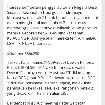
l
a
“Keresahan” petani penggarap tanah Negara Desa
p
Sidadadi Kecamatan Haurgeulis Indramayu
o
khususnya di petak 21 blok Kepuh , pasca panen ini
r
k
makin mengkristal manakala Al Zaetun terus
a
membangun kawasannya di wilayah lahan garapan
n
mereka. Laporan ke SATGAS sindikat tanah
k
KEJAGUNG RI Ahirnya akan mereka tempuh melalui
e
LSM TRINUSA Indonesia.
S
a
t
g
a
Terkait hal ini Kamis (14/09/2023) Dewan Pimpinan
s
Pusat (DPP)LSM TRINUSA Indonesia diwakili
K
Dewan Pakarnya Amrul Mustopa ST didampingi
e
j
Ketua DPD Jabar R.Budi Setiawan serta ketua DPC
a
TRINUSA Indramayu Naryo Sunjaya, melakukan
h
peninjauan ke lokasi TNB eks Pangonan petak 21
a
yang dikoordinir Parman alias CIS .
t
a
n
Bertempat di gubug meeting Petak 21 petani