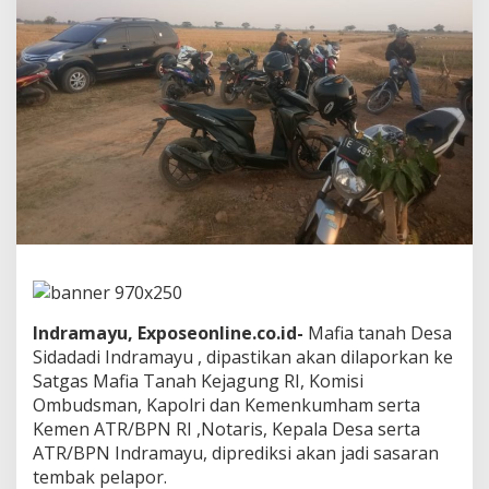
S
i
d
a
d
a
d
i
I
n
d
r
a
m
a
y
u
Indramayu, Exposeonline.co.id-
Mafia tanah Desa
,
Sidadadi Indramayu , dipastikan akan dilaporkan ke
M
u
Satgas Mafia Tanah Kejagung RI, Komisi
l
Ombudsman, Kapolri dan Kemenkumham serta
a
Kemen ATR/BPN RI ,Notaris, Kepala Desa serta
i
ATR/BPN Indramayu, diprediksi akan jadi sasaran
D
i
tembak pelapor.