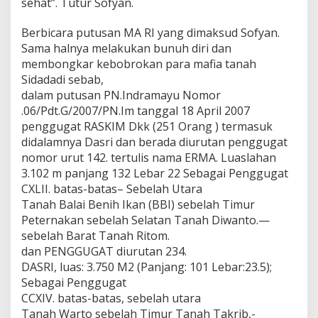
sehat”. Tutur Sofyan.
Berbicara putusan MA RI yang dimaksud Sofyan.
Sama halnya melakukan bunuh diri dan
membongkar kebobrokan para mafia tanah
Sidadadi sebab,
dalam putusan PN.Indramayu Nomor
.06/Pdt.G/2007/PN.Im tanggal 18 April 2007
penggugat RASKIM Dkk (251 Orang ) termasuk
didalamnya Dasri dan berada diurutan penggugat
nomor urut 142. tertulis nama ERMA. Luaslahan
3.102 m panjang 132 Lebar 22 Sebagai Penggugat
CXLII. batas-batas– Sebelah Utara
Tanah Balai Benih Ikan (BBI) sebelah Timur
Peternakan sebelah Selatan Tanah Diwanto.—
sebelah Barat Tanah Ritom.
dan PENGGUGAT diurutan 234.
DASRI, luas: 3.750 M2 (Panjang: 101 Lebar:23.5);
Sebagai Penggugat
CCXIV. batas-batas, sebelah utara
Tanah Warto sebelah Timur Tanah Takrib,-