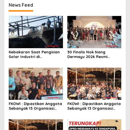
News Feed
Kebakaran Saat Pengisian
30 Finalis Nok Nang
Solar Industri di
Dermayu 2026 Resmi
Karangsong, Tiga Kapal
Dikukuhkan, Perjalanan
Nelayan Hangus, Polisi
Menuju Duta Daerah
Diminta Usut Tuntas
FKOWI : Dipastikan Anggota
FKOWI : Dipastikan Anggota
Sebanyak 13 Organisasi
Sebanyak 13 Organisasi
Wartawan Sekabupaten
Wartawan Sekabupaten
Indramayu
Indramayu