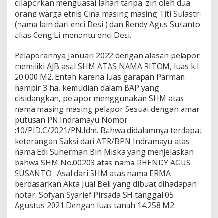
dilaporkan menguasai lahan tanpa izin oleh dua
orang warga etnis Cina masing masing Titi Sulastri
(nama lain dari enci Desi ) dan Rendy Agus Susanto
alias Ceng Li menantu enci Desi.
Pelaporannya Januari 2022 dengan alasan pelapor
memiliki AJB asal SHM ATAS NAMA RITOM, luas k.l
20.000 M2. Entah karena luas garapan Parman
hampir 3 ha, kemudian dalam BAP yang
disidangkan, pelapor menggunakan SHM atas
nama masing masing pelapor Sesuai dengan amar
putusan PN.Indramayu Nomor
:10/PID.C/2021/PN.Idm. Bahwa didalamnya terdapat
keterangan Saksi dari ATR/BPN Indramayu atas
nama Edi Suherman Bin Miska yang menjelaskan
bahwa SHM No.00203 atas nama RHENDY AGUS
SUSANTO . Asal dari SHM atas nama ERMA
berdasarkan Akta Jual Beli yang dibuat dihadapan
notari Sofyan Syarief Pirsada SH tanggal 05
Agustus 2021.Dengan luas tanah 14.258 M2.