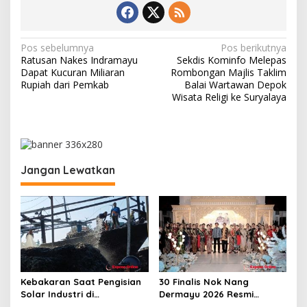
N
Pos sebelumnya
Pos berikutnya
Ratusan Nakes Indramayu
Sekdis Kominfo Melepas
a
Dapat Kucuran Miliaran
Rombongan Majlis Taklim
v
Rupiah dari Pemkab
Balai Wartawan Depok
Wisata Religi ke Suryalaya
i
g
a
s
Jangan Lewatkan
i
p
o
s
Kebakaran Saat Pengisian
30 Finalis Nok Nang
Solar Industri di
Dermayu 2026 Resmi
Karangsong, Tiga Kapal
Dikukuhkan, Perjalanan