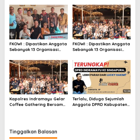
Nelayan Hangus, Polisi
Menuju Duta Daerah
Diminta Usut Tuntas
FKOWI : Dipastikan Anggota
FKOWI : Dipastikan Anggota
Sebanyak 13 Organisasi
Sebanyak 13 Organisasi
Wartawan Sekabupaten
Wartawan Sekabupaten
Indramayu
Indramayu
Kapolres Indramayu Gelar
Terlalu, Diduga Sejumlah
Coffee Gathering Bersama
Anggota DPRD Kabupaten
Puluhan Insan Media
Indramayu Ke Singapura
Pakai Dana APBD
Tinggalkan Balasan