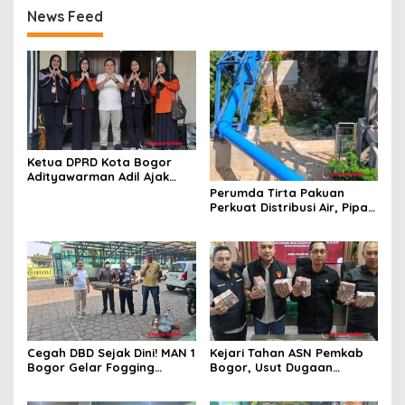
News Feed
Ketua DPRD Kota Bogor
Adityawarman Adil Ajak
Warga Dukung Sensus
Perumda Tirta Pakuan
Ekonomi 2026
Perkuat Distribusi Air, Pipa
Baru 500 Mm Resmi
Beroperasi
Cegah DBD Sejak Dini! MAN 1
Kejari Tahan ASN Pemkab
Bogor Gelar Fogging
Bogor, Usut Dugaan
Massal Demi Lingkungan
Korupsi Proyek RSUD Bogor
Belajar yang Aman
Utara Rp93 Miliar