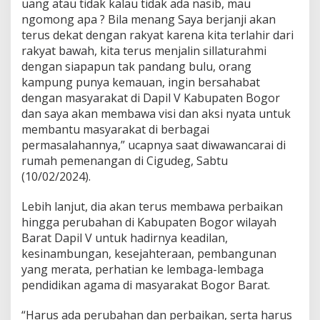
uang atau tidak kalau tidak ada nasib, mau
4
ngomong apa ? Bila menang Saya berjanji akan
d
a
terus dekat dengan rakyat karena kita terlahir dari
r
rakyat bawah, kita terus menjalin sillaturahmi
i
dengan siapapun tak pandang bulu, orang
P
kampung punya kemauan, ingin bersahabat
P
P
dengan masyarakat di Dapil V Kabupaten Bogor
dan saya akan membawa visi dan aksi nyata untuk
membantu masyarakat di berbagai
permasalahannya,” ucapnya saat diwawancarai di
rumah pemenangan di Cigudeg, Sabtu
(10/02/2024).
Lebih lanjut, dia akan terus membawa perbaikan
hingga perubahan di Kabupaten Bogor wilayah
Barat Dapil V untuk hadirnya keadilan,
kesinambungan, kesejahteraan, pembangunan
yang merata, perhatian ke lembaga-lembaga
pendidikan agama di masyarakat Bogor Barat.
“Harus ada perubahan dan perbaikan, serta harus