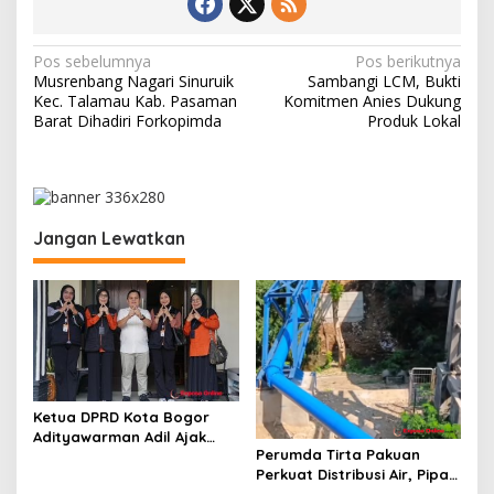
N
Pos sebelumnya
Pos berikutnya
Musrenbang Nagari Sinuruik
Sambangi LCM, Bukti
a
Kec. Talamau Kab. Pasaman
Komitmen Anies Dukung
v
Barat Dihadiri Forkopimda
Produk Lokal
i
g
a
Jangan Lewatkan
s
i
p
o
s
Ketua DPRD Kota Bogor
Adityawarman Adil Ajak
Perumda Tirta Pakuan
Warga Dukung Sensus
Perkuat Distribusi Air, Pipa
Ekonomi 2026
Baru 500 Mm Resmi