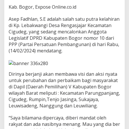
g
Kab. Bogor, Expose Online.co.id
o
t
a
Asep Fadhlan, S.E adalah salah satu putra kelahiran
D
di Kp. Lebakwangi Desa Rengasjajar Kecamatan
P
Cigudeg, yang sedang mencalonkan Anggota
R
Legislatif DPRD Kabupaten Bogor nomor 10 dari
D
K
PPP (Partai Persatuan Pembangunan) di hari Rabu,
a
(14/02/2024) mendatang.
b
u
p
a
Dirinya berjanji akan membawa visi dan aksi nyata
t
e
untuk perubahan dan perbaikam bagi masyarakat
n
di Dapil (Daerah Pemilihan) V Kabupaten Bogor
B
wilayah Barat meliputi : Kecamatan Parungpanjang,
o
Cigudeg, Rumpin,Tenjo Jasinga, Sukajaya,
g
Leuwisadeng, Nanggung dan Leuwiliang.
o
r
2
“Saya bilamana dipercaya, diberi mandat oleh
0
rakyat dan ada nasibnya menang. Mau yang dia ber
2