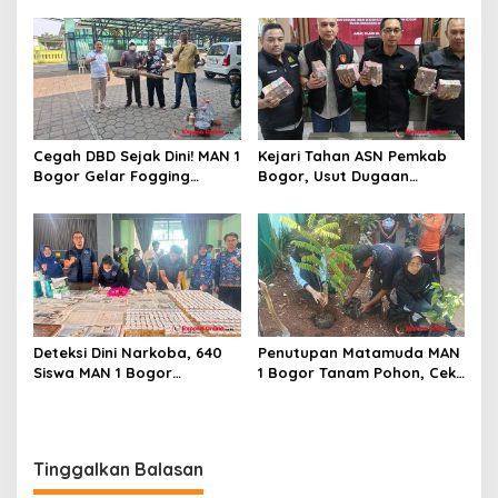
Beroperasi
Cegah DBD Sejak Dini! MAN 1
Kejari Tahan ASN Pemkab
Bogor Gelar Fogging
Bogor, Usut Dugaan
Massal Demi Lingkungan
Korupsi Proyek RSUD Bogor
Belajar yang Aman
Utara Rp93 Miliar
Deteksi Dini Narkoba, 640
Penutupan Matamuda MAN
Siswa MAN 1 Bogor
1 Bogor Tanam Pohon, Cek
Dinyatakan Bebas Zat
Kesehatan Gratis, dan
Berbahaya
Outbound Warnai Hari
Terakhir
Tinggalkan Balasan