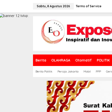
L
e
Sabtu, 8 Agustus 2026
Terms of Service
w
a
tutup
t
i
k
e
k
o
n
t
e
Berita
OLAHRAGA
Otomatif
POLITIK
n
Berita Politik
Persija Jakarta
Mobil
PPP
Geri