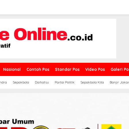
Nasional
Contoh Pos
Standar Pos
Video Pos
Galeri Po
ndra
Sepakbola
Daihatsu
Partai Politik
Sepakbola Kita
Banjir Jaka