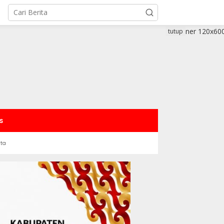
tutup
s
rta