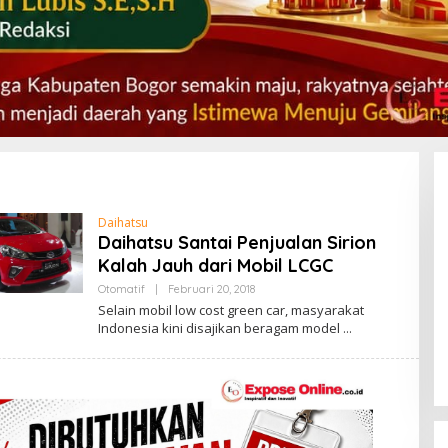
Daihatsu
Daihatsu Santai Penjualan Sirion
Kalah Jauh dari Mobil LCGC
Otomatif
|
Februari 20, 2018
O
L
Legislator Partai PAN Deny
Selain mobil low cost green car, masyarakat
E
Kartika Dorong Raperda
Indonesia kini disajikan beragam model
H
Pembangunan Industri Mampu
A
Di Depok, POLITIK
|
April 10, 2026
D
Tarik Minat Investor ke Kota
M
Depok
I
N