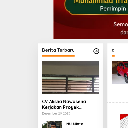
Berita Terbaru
d
CV Alisha Nawasena
Kerjakan Proyek
Rehabilitasi SDN Ratu
Desember 29, 2025
Jaya 03 Depok Diduga
Langgar RAB
NU Minta