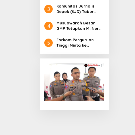
Gelar Upacara di
Lapangan Kemang
Komunitas Jurnalis
3
Depok (KJD) Tabur
Ikan, Lomba Mancing di
Hut Kemerdekaan RI
Musyawarah Besar
4
ke-80
GMP Tetapkan M. Nur
Talaohu sebagai Ketua
Umum periode 2025-
Forkom Perguruan
5
2028
Tinggi Minta ke
Adityawarman
Alokasikan Beasiswa
untuk Mahasiswa