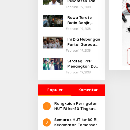
Pesantren Tak
Terprovokasi
Februari 19, 2018
Teror Orang Gila
Rawa Terate
Rutin Banjir,
Anies Bakal Cek
Februari 19, 2018
Pabrik Sekitar
Ini Dia Hubungan
Partai Garuda
dengan
Februari 19, 2018
Gerindra
Strategi PPP
Menangkan Duet
Ganjar dan Gus
Februari 19, 2018
Yasin
Populer
Komentar
Rangkaian Peringatan
1
HUT RI ke-80 Tingkat
Kecamatan Parung,
Berlangsung Meriah
Semarak HUT ke-80 RI,
2
Kecamatan Tamansari