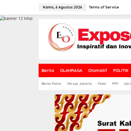
L
e
Kamis, 6 Agustus 2026
Terms of Service
w
a
tutup
t
i
k
e
k
o
n
t
e
Berita
OLAHRAGA
Otomatif
POLITIK
n
Berita Politik
Persija Jakarta
Mobil
PPP
Geri