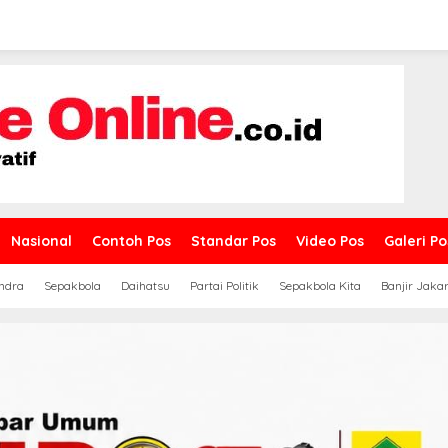
Nasional
Contoh Pos
Standar Pos
Video Pos
Galeri Po
ndra
Sepakbola
Daihatsu
Partai Politik
Sepakbola Kita
Banjir Jaka