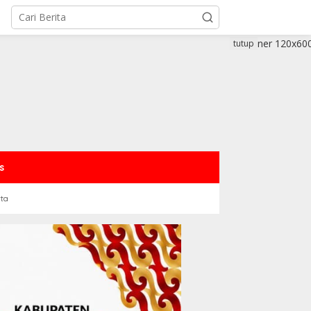
tutup
s
rta